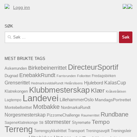
Logg inn
SØK
Søk
etter:
MEST BRUKTE TAGS
DirecteurSportif
Birkebeinerrittet
Askerrunden
EnebakkRundt
Dugnad
Fredagsbirken
Farrisrunden
Follorittet
KalasCup
Grenserittet
Hjulebord
HedmarksviddaRundt
Helårslisens
Klubbmesterskap
Klær
Klatrekongen
Kråketråkken
Landevei
LillehammerOslo
MandagsPortrettet
Lagtempo
Motbakke
Montebellorittet
NordmarkaRundt
Rundbane
Norgesmesterskap
PizzorneChallenge
Raumerrittet
Tempo
stormester
SageneKlatrekonge
Sti
Styremøte
Terreng
Terrengsykkelrittet
Transport
Treningsavgift
Treningsleir