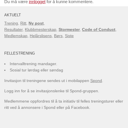
Du må være
innlogget
for å kunne kommentere.
AKTUELT
Trening
,
Ritt
,
Ny post
,
Resultater
,
Klubbmesterskap
,
Stormester
,
Code of Conduct
,
Medlemskap
,
Helårslisens
,
Børs
,
Siste
FELLESTRENING
Intervalltrening mandager.
Sosial tur lørdag eller søndag
Invitasjon til treningene sendes ut i mobilappen
Spond
.
Logg inn for å se invitasjonslenke til Spond-gruppen.
Medlemmene oppfordres til å ta initiativ til felles treningsturer eller
ritt ved å annonsere i Spond eller på Facebook.