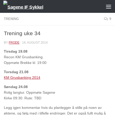
Skip to content
TRENING
9
Trening uke 34
BY
FRODE
·
18. AUGUST 2014
Tirsdag 19.08
Recon KM Grusbanking.
Oppmøte Brekke kl. 19:00
Torsdag 21.08
KM Grusbanking 2014
Søndag 24.08
Rolig langtur. Oppmøte Sagene
Kirke 09:30. Rute: TBD
Legg igjen kommentar hvis du planlegger å stille på noen av
øktene, og følg med i tilfelle endringer. Det er også fullt mulig å