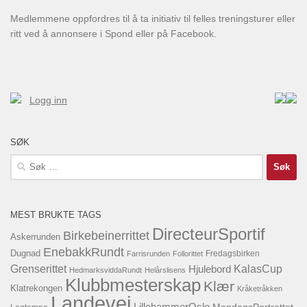
Medlemmene oppfordres til å ta initiativ til felles treningsturer eller
ritt ved å annonsere i Spond eller på Facebook.
Logg inn
SØK
Søk
etter:
MEST BRUKTE TAGS
DirecteurSportif
Birkebeinerrittet
Askerrunden
EnebakkRundt
Dugnad
Fredagsbirken
Farrisrunden
Follorittet
KalasCup
Grenserittet
Hjulebord
HedmarksviddaRundt
Helårslisens
Klubbmesterskap
Klær
Klatrekongen
Kråketråkken
Landevei
LillehammerOslo