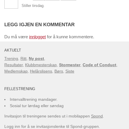
Stiller tirsdag.
LEGG IGJEN EN KOMMENTAR
Du må være
innlogget
for å kunne kommentere.
AKTUELT
Trening
,
Ritt
,
Ny post
,
Resultater
,
Klubbmesterskap
,
Stormester
,
Code of Conduct
,
Medlemskap
,
Helårslisens
,
Børs
,
Siste
FELLESTRENING
Intervalltrening mandager.
Sosial tur lørdag eller søndag
Invitasjon til treningene sendes ut i mobilappen
Spond
.
Logg inn for å se invitasjonslenke til Spond-gruppen.