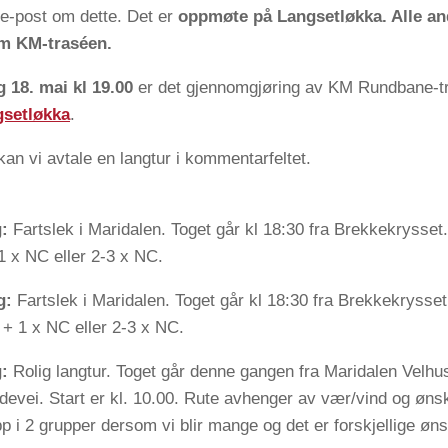
t e-post om dette. Det er
oppmøte på Langsetløkka. Alle an
m KM-traséen.
 18. mai kl 19.00
er det gjennomgjøring av KM Rundbane-t
setløkka
.
kan vi avtale en langtur i kommentarfeltet.
g:
Fartslek i Maridalen. Toget går kl 18:30 fra Brekkekrysset. 
1 x NC eller 2-3 x NC.
g:
Fartslek i Maridalen. Toget går kl 18:30 fra Brekkekrysset
r + 1 x NC eller 2-3 x NC.
:
Rolig langtur. Toget går denne gangen fra Maridalen Velhu
evei. Start er kl. 10.00. Rute avhenger av vær/vind og ønsk
p i 2 grupper dersom vi blir mange og det er forskjellige ønsk