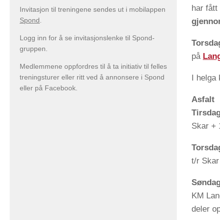
har fåt
Invitasjon til treningene sendes ut i mobilappen
Spond
.
gjenno
Logg inn for å se invitasjonslenke til Spond-
Torsdag
gruppen.
på
Lang
Medlemmene oppfordres til å ta initiativ til felles
I helga 
treningsturer eller ritt ved å annonsere i Spond
eller på Facebook.
Asfalt
Tirsda
Skar + 
Torsda
t/r Ska
Søndag
KM Land
deler op