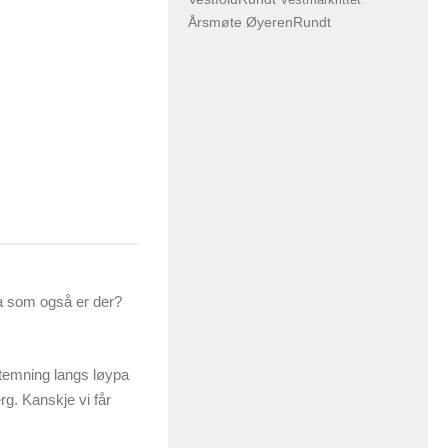
Årsmøte
ØyerenRundt
pa som også er der?
stemning langs løypa
g. Kanskje vi får