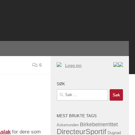
6
Logg inn
SØK
Søk
etter:
MEST BRUKTE TAGS
Birkebeinerrittet
Askerrunden
DirecteurSportif
Aslak
for dere som
Dugnad