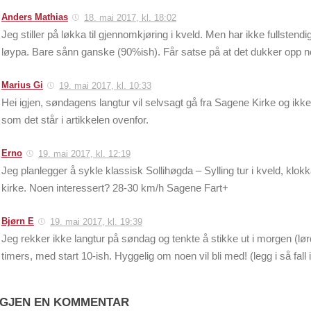
Anders Mathias
18. mai 2017, kl. 18:02
Jeg stiller på løkka til gjennomkjøring i kveld. Men har ikke fullstendig
løypa. Bare sånn ganske (90%ish). Får satse på at det dukker opp n
Marius Gi
19. mai 2017, kl. 10:33
Hei igjen, søndagens langtur vil selvsagt gå fra Sagene Kirke og ikk
som det står i artikkelen ovenfor.
Erno
19. mai 2017, kl. 12:19
Jeg planlegger å sykle klassisk Sollihøgda – Sylling tur i kveld, klo
kirke. Noen interessert? 28-30 km/h Sagene Fart+
Bjørn E
19. mai 2017, kl. 19:39
Jeg rekker ikke langtur på søndag og tenkte å stikke ut i morgen (lørd
timers, med start 10-ish. Hyggelig om noen vil bli med! (legg i så fal
IGJEN EN KOMMENTAR