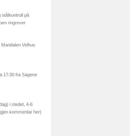
 stålkontroll på
oen ringrever
e Maridalen Velhus
kka 17:30 fra Sagene
ag) i stedet, 4-6
l igjen kommentar her)