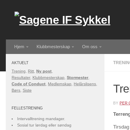
Skip to content
Hjem
Klubbmesterskap
Om oss
TRENI
AKTUELT
Trening
,
Ritt
,
Ny post
,
Resultater
,
Klubbmesterskap
,
Stormester
,
Code of Conduct
,
Medlemskap
,
Helårslisens
,
Tre
Børs
,
Siste
BY
PER 
FELLESTRENING
Terren
Intervalltrening mandager.
Sosial tur lørdag eller søndag
Tirsdag