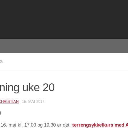
NG
ning uke 20
CHRISTIAN
·
15. MAI 2017
g
 16. mai kl. 17.00 og 19.30 er det
terrengsykkelkurs med 