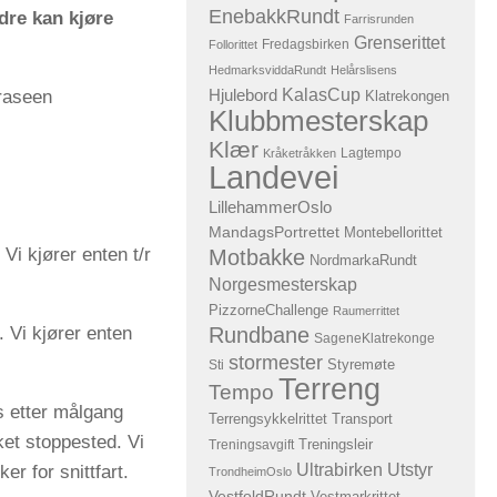
EnebakkRundt
dre kan kjøre
Farrisrunden
Grenserittet
Fredagsbirken
Follorittet
HedmarksviddaRundt
Helårslisens
KalasCup
raseen
Hjulebord
Klatrekongen
Klubbmesterskap
Klær
Lagtempo
Kråketråkken
Landevei
LillehammerOslo
MandagsPortrettet
Montebellorittet
Vi kjører enten t/r
Motbakke
NordmarkaRundt
Norgesmesterskap
PizzorneChallenge
Raumerrittet
. Vi kjører enten
Rundbane
SageneKlatrekonge
stormester
Sti
Styremøte
Terreng
Tempo
s etter målgang
Terrengsykkelrittet
Transport
et stoppested. Vi
Treningsavgift
Treningsleir
Ultrabirken
Utstyr
er for snittfart.
TrondheimOslo
VestfoldRundt
Vestmarkrittet