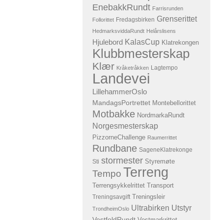
EnebakkRundt
Farrisrunden
Grenserittet
Fredagsbirken
Follorittet
HedmarksviddaRundt
Helårslisens
KalasCup
Hjulebord
Klatrekongen
Klubbmesterskap
Klær
Lagtempo
Kråketråkken
Landevei
LillehammerOslo
MandagsPortrettet
Montebellorittet
Motbakke
NordmarkaRundt
Norgesmesterskap
PizzorneChallenge
Raumerrittet
Rundbane
SageneKlatrekonge
stormester
Sti
Styremøte
Terreng
Tempo
Terrengsykkelrittet
Transport
Treningsavgift
Treningsleir
Ultrabirken
Utstyr
TrondheimOslo
VestfoldRundt
Vestmarkrittet