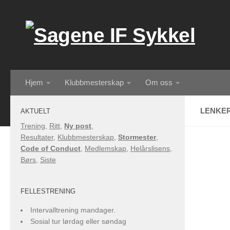
Skip to content
Hjem
Klubbmesterskap
Om oss
LENKE
AKTUELT
Trening
,
Ritt
,
Ny post
,
Resultater
,
Klubbmesterskap
,
Stormester
,
Code of Conduct
,
Medlemskap
,
Helårslisens
,
Børs
,
Siste
FELLESTRENING
Intervalltrening mandager.
Sosial tur lørdag eller søndag