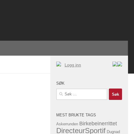
Logg inn
SØK
Søk
etter:
MEST BRUKTE TAGS
Birkebeinerrittet
Askerrunden
DirecteurSportif
Dugnad