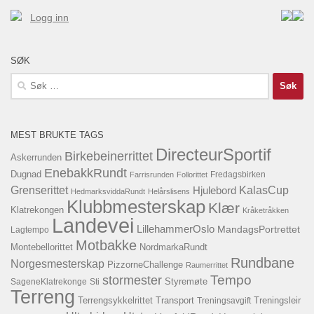
Logg inn
SØK
Søk
etter:
MEST BRUKTE TAGS
DirecteurSportif
Birkebeinerrittet
Askerrunden
EnebakkRundt
Dugnad
Fredagsbirken
Farrisrunden
Follorittet
KalasCup
Grenserittet
Hjulebord
HedmarksviddaRundt
Helårslisens
Klubbmesterskap
Klær
Klatrekongen
Kråketråkken
Landevei
LillehammerOslo
MandagsPortrettet
Lagtempo
Motbakke
Montebellorittet
NordmarkaRundt
Rundbane
Norgesmesterskap
PizzorneChallenge
Raumerrittet
Tempo
stormester
SageneKlatrekonge
Sti
Styremøte
Terreng
Terrengsykkelrittet
Transport
Treningsavgift
Treningsleir