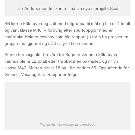
Lille-Anders med full kontroll på sin nye storhjulte Scott
BB kjørte 53k-løypa og satt med tetgruppa til mål og ble nr 4 totalt
og vant klasse M40 – forøvrig etter spurtoppgjør med en
smårabiat Halden-cowboy som ble rapport (!) for å ha presset en i
gruppa mot gjerdet og slått i styret til en annen.
Sterke formsignaler fra våre tre Sagene-venner i 80k-løypa.
Taunus ble nr 12 totalt etter trøbbel med bakhjulet, og nr 3 i
klasse M40. Morten ble nr 18 og Lille-Anders 35. Oppløftende før
Grense, Vasa og Birk. Rapporter følger.
Morten Aa med masser av overskudd