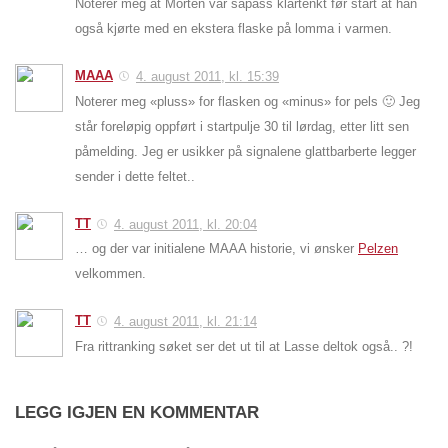
Noterer meg at Morten var såpass klartenkt før start at han
også kjørte med en ekstera flaske på lomma i varmen.
MAAA
4. august 2011, kl. 15:39
Noterer meg «pluss» for flasken og «minus» for pels 🙂 Jeg
står foreløpig oppført i startpulje 30 til lørdag, etter litt sen
påmelding. Jeg er usikker på signalene glattbarberte legger
sender i dette feltet..
TT
4. august 2011, kl. 20:04
… og der var initialene MAAA historie, vi ønsker
Pelzen
velkommen.
TT
4. august 2011, kl. 21:14
Fra rittranking søket ser det ut til at Lasse deltok også.. ?!
LEGG IGJEN EN KOMMENTAR