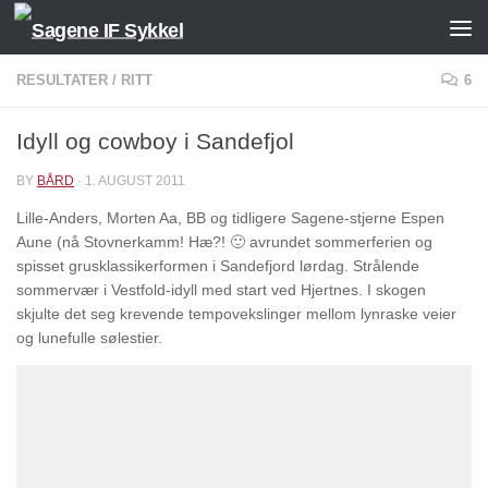
Skip to content
RESULTATER
/
RITT
6
Idyll og cowboy i Sandefjol
BY
BÅRD
·
1. AUGUST 2011
Lille-Anders, Morten Aa, BB og tidligere Sagene-stjerne Espen
Aune (nå Stovnerkamm! Hæ?! 🙂 avrundet sommerferien og
spisset grusklassikerformen i Sandefjord lørdag. Strålende
sommervær i Vestfold-idyll med start ved Hjertnes. I skogen
skjulte det seg krevende tempovekslinger mellom lynraske veier
og lunefulle sølestier.