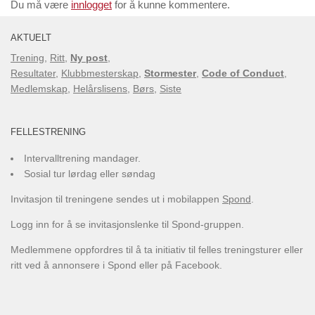
Du må være
innlogget
for å kunne kommentere.
AKTUELT
Trening
,
Ritt
,
Ny post
,
Resultater
,
Klubbmesterskap
,
Stormester
,
Code of Conduct
,
Medlemskap
,
Helårslisens
,
Børs
,
Siste
FELLESTRENING
Intervalltrening mandager.
Sosial tur lørdag eller søndag
Invitasjon til treningene sendes ut i mobilappen
Spond
.
Logg inn for å se invitasjonslenke til Spond-gruppen.
Medlemmene oppfordres til å ta initiativ til felles treningsturer eller
ritt ved å annonsere i Spond eller på Facebook.