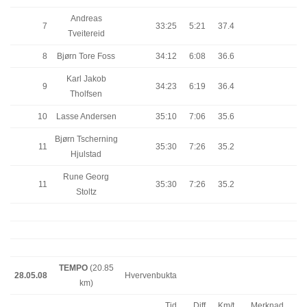
Andreas
7
33:25
5:21
37.4
Tveitereid
8
Bjørn Tore Foss
34:12
6:08
36.6
Karl Jakob
9
34:23
6:19
36.4
Tholfsen
10
Lasse Andersen
35:10
7:06
35.6
Bjørn Tscherning
11
35:30
7:26
35.2
Hjulstad
Rune Georg
11
35:30
7:26
35.2
Stoltz
TEMPO
(20.85
28.05.08
Hvervenbukta
km)
Tid
Diff
Km/t
Merknad