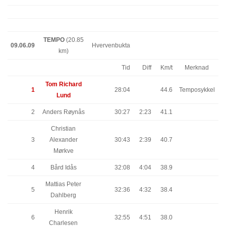
TEMPO
(20.85
09.06.09
Hvervenbukta
km)
Tid
Diff
Km/t
Merknad
Tom Richard
1
28:04
44.6
Temposykkel
Lund
2
Anders Røynås
30:27
2:23
41.1
Christian
3
Alexander
30:43
2:39
40.7
Mørkve
4
Bård Idås
32:08
4:04
38.9
Mattias Peter
5
32:36
4:32
38.4
Dahlberg
Henrik
6
32:55
4:51
38.0
Charlesen