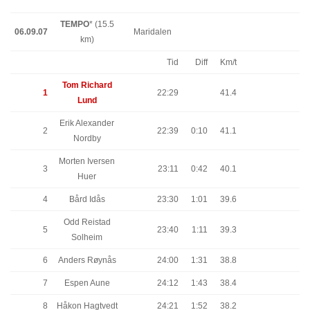
TEMPO
* (15.5
06.09.07
Maridalen
km)
Tid
Diff
Km/t
Tom Richard
1
22:29
41.4
Lund
Erik Alexander
2
22:39
0:10
41.1
Nordby
Morten Iversen
3
23:11
0:42
40.1
Huer
4
Bård Idås
23:30
1:01
39.6
Odd Reistad
5
23:40
1:11
39.3
Solheim
6
Anders Røynås
24:00
1:31
38.8
7
Espen Aune
24:12
1:43
38.4
8
Håkon Hagtvedt
24:21
1:52
38.2