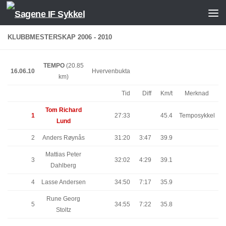
Skip to content
KLUBBMESTERSKAP 2006 - 2010
TEMPO
(20.85
16.06.10
Hvervenbukta
km)
Tid
Diff
Km/t
Merknad
Tom Richard
1
27:33
45.4
Temposykkel
Lund
2
Anders Røynås
31:20
3:47
39.9
Mattias Peter
3
32:02
4:29
39.1
Dahlberg
4
Lasse Andersen
34:50
7:17
35.9
Rune Georg
5
34:55
7:22
35.8
Stoltz