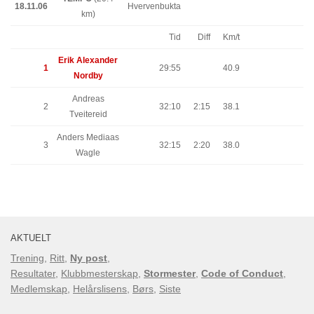
18.11.06
Hvervenbukta
km)
Tid
Diff
Km/t
Erik Alexander
1
29:55
40.9
Nordby
Andreas
2
32:10
2:15
38.1
Tveitereid
Anders Mediaas
3
32:15
2:20
38.0
Wagle
AKTUELT
Trening
,
Ritt
,
Ny post
,
Resultater
,
Klubbmesterskap
,
Stormester
,
Code of Conduct
,
Medlemskap
,
Helårslisens
,
Børs
,
Siste