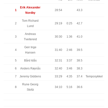
Erik Alexander
1
28:54
43.3
Nordby
Tom Richard
2
29:19
0:25
42.7
Lund
Andreas
3
30:30
1:36
41.0
Tveitereid
Geir Inge
4
31:40
2:46
39.5
Hansen
5
Bård Idås
32:31
3:37
38.5
6
Anders Røynås
32:40
3:46
38.3
7
Jeremy Giddens
33:29
4:35
37.4
Temposykkel
Rune Georg
8
34:10
5:16
36.6
Stoltz