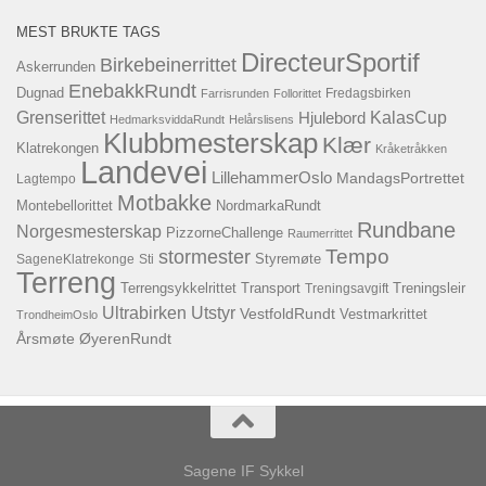
MEST BRUKTE TAGS
DirecteurSportif
Birkebeinerrittet
Askerrunden
EnebakkRundt
Dugnad
Fredagsbirken
Farrisrunden
Follorittet
KalasCup
Grenserittet
Hjulebord
HedmarksviddaRundt
Helårslisens
Klubbmesterskap
Klær
Klatrekongen
Kråketråkken
Landevei
LillehammerOslo
MandagsPortrettet
Lagtempo
Motbakke
Montebellorittet
NordmarkaRundt
Rundbane
Norgesmesterskap
PizzorneChallenge
Raumerrittet
Tempo
stormester
SageneKlatrekonge
Sti
Styremøte
Terreng
Terrengsykkelrittet
Transport
Treningsavgift
Treningsleir
Ultrabirken
Utstyr
VestfoldRundt
Vestmarkrittet
TrondheimOslo
Årsmøte
ØyerenRundt
Sagene IF Sykkel