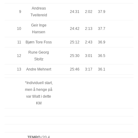
Andreas
9
24:31
2:02
37.9
Tveitereid
Geir Inge
10
24:42
2:13
37.7
Hansen
11
Bjørn Tore Foss
25:12
2:43
36.9
Rune Georg
12
25:30
3:01
36.5
Stoltz
13
Andre Mehnert
25:46
3:17
36.1
*Individuell start,
men å henge på
var tillatt i dette
KM
TEMPO
(20.4