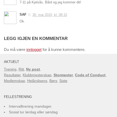
7-11 på Kjelsås, Bård og jeg kommer dit!
SAF
30. mai 2010, kl. 08:15
Ok.
LEGG IGJEN EN KOMMENTAR
Du må være
innlogget
for å kunne kommentere.
AKTUELT
Trening
,
Ritt
,
Ny post
,
Resultater
,
Klubbmesterskap
,
Stormester
,
Code of Conduct
,
Medlemskap
,
Helårslisens
,
Børs
,
Siste
FELLESTRENING
Intervalltrening mandager.
Sosial tur lørdag eller søndag