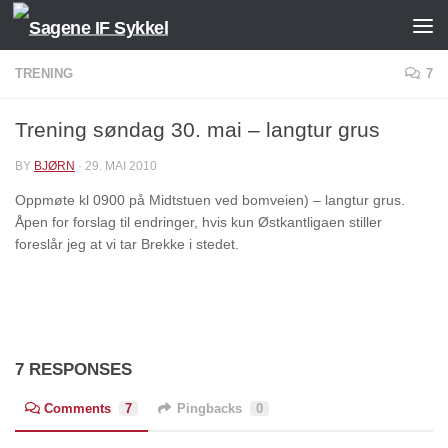
Skip to content
TRENING
7
Trening søndag 30. mai – langtur grus
BY
BJØRN
·
29. MAI 2010
Oppmøte kl 0900 på Midtstuen ved bomveien) – langtur grus.
Åpen for forslag til endringer, hvis kun Østkantligaen stiller
foreslår jeg at vi tar Brekke i stedet.
7 RESPONSES
Comments
7
Pingbacks
0