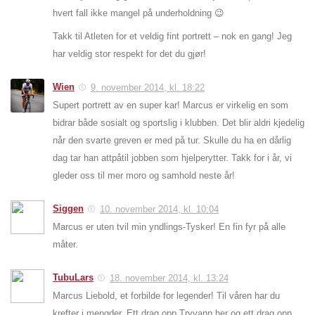
hvert fall ikke mangel på underholdning 😉
Takk til Atleten for et veldig fint portrett – nok en gang! Jeg
har veldig stor respekt for det du gjør!
Wien
9. november 2014, kl. 18:22
Supert portrett av en super kar! Marcus er virkelig en som
bidrar både sosialt og sportslig i klubben. Det blir aldri kjedelig
når den svarte greven er med på tur. Skulle du ha en dårlig
dag tar han attpåtil jobben som hjelperytter. Takk for i år, vi
gleder oss til mer moro og samhold neste år!
Siggen
10. november 2014, kl. 10:04
Marcus er uten tvil min yndlings-Tysker! En fin fyr på alle
måter.
TubuLars
18. november 2014, kl. 13:24
Marcus Liebold, et forbilde for legender! Til våren har du
krefter i mengder. Ett drag opp Tryvann her og ett drag opp