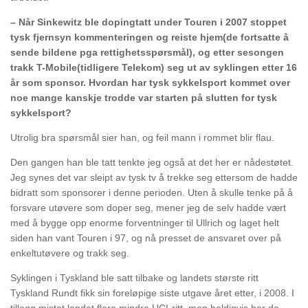
– Når Sinkewitz ble dopingtatt under Touren i 2007 stoppet
tysk fjernsyn kommenteringen og reiste hjem(de fortsatte å
sende bildene pga rettighetsspørsmål), og etter sesongen
trakk T-Mobile(tidligere Telekom) seg ut av syklingen etter 16
år som sponsor. Hvordan har tysk sykkelsport kommet over
noe mange kanskje trodde var starten på slutten for tysk
sykkelsport?
Utrolig bra spørsmål sier han, og feil mann i rommet blir flau.
Den gangen han ble tatt tenkte jeg også at det her er nådestøtet.
Jeg synes det var sleipt av tysk tv å trekke seg ettersom de hadde
bidratt som sponsorer i denne perioden. Uten å skulle tenke på å
forsvare utøvere som doper seg, mener jeg de selv hadde vært
med å bygge opp enorme forventninger til Ullrich og laget helt
siden han vant Touren i 97, og nå presset de ansvaret over på
enkeltutøvere og trakk seg.
Syklingen i Tyskland ble satt tilbake og landets største ritt
Tyskland Rundt fikk sin foreløpige siste utgave året etter, i 2008. I
tillegg mistet landet flere mindre UCI-ritt, men heldigvis har de