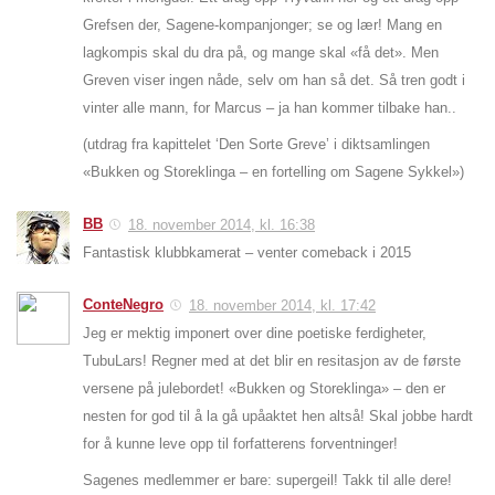
Grefsen der, Sagene-kompanjonger; se og lær! Mang en
lagkompis skal du dra på, og mange skal «få det». Men
Greven viser ingen nåde, selv om han så det. Så tren godt i
vinter alle mann, for Marcus – ja han kommer tilbake han..
(utdrag fra kapittelet ‘Den Sorte Greve’ i diktsamlingen
«Bukken og Storeklinga – en fortelling om Sagene Sykkel»)
BB
18. november 2014, kl. 16:38
Fantastisk klubbkamerat – venter comeback i 2015
ConteNegro
18. november 2014, kl. 17:42
Jeg er mektig imponert over dine poetiske ferdigheter,
TubuLars! Regner med at det blir en resitasjon av de første
versene på julebordet! «Bukken og Storeklinga» – den er
nesten for god til å la gå upåaktet hen altså! Skal jobbe hardt
for å kunne leve opp til forfatterens forventninger!
Sagenes medlemmer er bare: supergeil! Takk til alle dere!