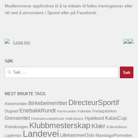
Medlemmene oppfordres til å ta initiativ til felles treningsturer eller
ritt ved å annonsere i Spond eller på Facebook.
Logg inn
SØK
Søk
etter:
MEST BRUKTE TAGS
DirecteurSportif
Birkebeinerrittet
Askerrunden
EnebakkRundt
Dugnad
Fredagsbirken
Farrisrunden
Follorittet
KalasCup
Grenserittet
Hjulebord
HedmarksviddaRundt
Helårslisens
Klubbmesterskap
Klær
Klatrekongen
Kråketråkken
Landevei
LillehammerOslo
MandagsPortrettet
Lagtempo