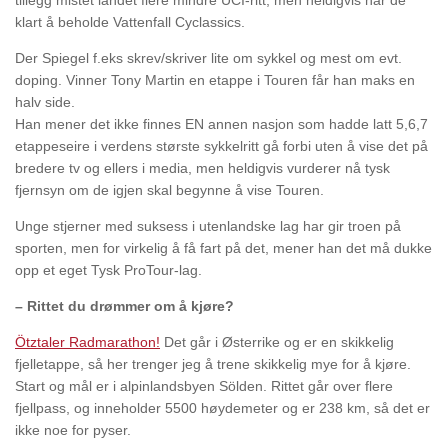
klart å beholde Vattenfall Cyclassics.
Der Spiegel f.eks skrev/skriver lite om sykkel og mest om evt.
doping. Vinner Tony Martin en etappe i Touren får han maks en
halv side.
Han mener det ikke finnes EN annen nasjon som hadde latt 5,6,7
etappeseire i verdens største sykkelritt gå forbi uten å vise det på
bredere tv og ellers i media, men heldigvis vurderer nå tysk
fjernsyn om de igjen skal begynne å vise Touren.
Unge stjerner med suksess i utenlandske lag har gir troen på
sporten, men for virkelig å få fart på det, mener han det må dukke
opp et eget Tysk ProTour-lag.
– Rittet du drømmer om å kjøre?
Ötztaler Radmarathon!
Det går i Østerrike og er en skikkelig
fjelletappe, så her trenger jeg å trene skikkelig mye for å kjøre.
Start og mål er i alpinlandsbyen Sölden. Rittet går over flere
fjellpass, og inneholder 5500 høydemeter og er 238 km, så det er
ikke noe for pyser.