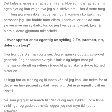
Det kuleste/kjipeste er at jeg er frilans. Noe som gjør at jeg er min
egen sjef og kan velge hva jeg skal skrive om. Liker å sette meg
inn i ting jeg ellers ikke hadde lært, og å komme i kontakt med
personer jeg ikke hadde møtt ellers. Landevei er et blad som
skriver mye om sykkelkultur, og jeg liker dette fokuset. Liker å
bidra til dette gjennom mitt arbeid.
– Hvor opptatt er du egentlig av sykling ? Tv, internett, ritt,
deler og stæsj?
Hva tror du? Sier han og gliser. Jeg er ganske opptatt av sykkel
generelt. Jeg er opptatt av sykkelkultur og følger med på
internasjonale ritt og ryttere i tillegg til at jeg liker å dykke litt ned i
historien.
I tillegg har du trening og klubben vår, så jeg kan ikke nekte for at
det er en høy prosent sykkel i livet mitt. Det er jo egentlig blitt en
livsstil.
Nå som jeg gjør research blir det veldig mye sykkel. For å finne
vinklinger og gode spørsmål legger jeg ned mye tid i dette
arbeidet.