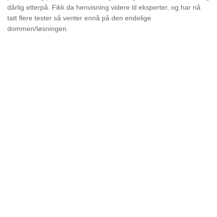
dårlig etterpå. Fikk da henvisning videre til eksperter, og har nå
tatt flere tester så venter ennå på den endelige
dommen/løsningen.