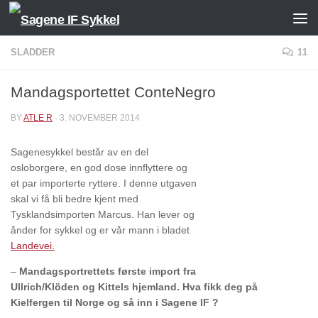
Skip to content
SLADDER
11
Mandagsportettet ConteNegro
BY
ATLE R
·
3. NOVEMBER 2014
Sagenesykkel består av en del
osloborgere, en god dose innflyttere og
et par importerte ryttere. I denne utgaven
skal vi få bli bedre kjent med
Tysklandsimporten Marcus. Han lever og
ånder for sykkel og er vår mann i bladet
Landevei.
–
Mandagsportrettets første import fra
Ullrich/Klöden og Kittels hjemland. Hva fikk deg på
Kielfergen til Norge og så inn i Sagene IF ?