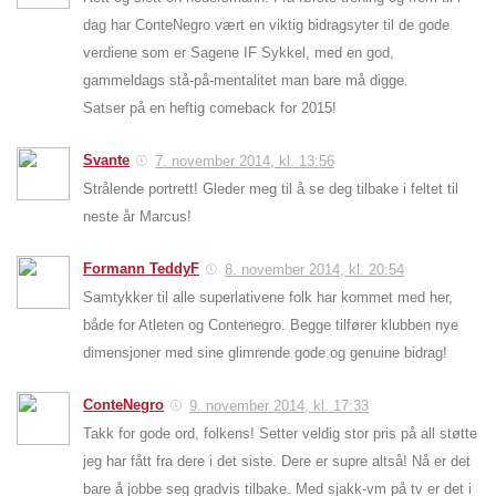
dag har ConteNegro vært en viktig bidragsyter til de gode
verdiene som er Sagene IF Sykkel, med en god,
gammeldags stå-på-mentalitet man bare må digge.
Satser på en heftig comeback for 2015!
Svante
7. november 2014, kl. 13:56
Strålende portrett! Gleder meg til å se deg tilbake i feltet til
neste år Marcus!
Formann TeddyF
8. november 2014, kl. 20:54
Samtykker til alle superlativene folk har kommet med her,
både for Atleten og Contenegro. Begge tilfører klubben nye
dimensjoner med sine glimrende gode og genuine bidrag!
ConteNegro
9. november 2014, kl. 17:33
Takk for gode ord, folkens! Setter veldig stor pris på all støtte
jeg har fått fra dere i det siste. Dere er supre altså! Nå er det
bare å jobbe seg gradvis tilbake. Med sjakk-vm på tv er det i