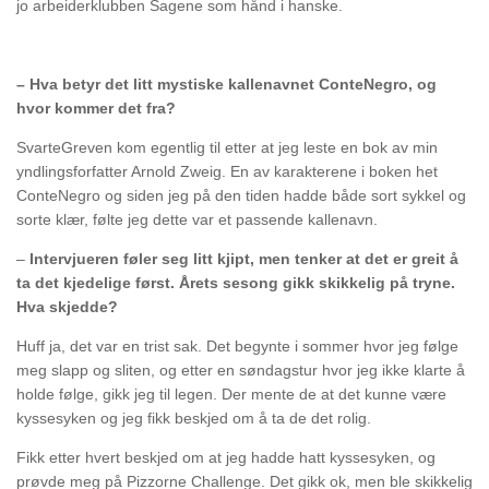
jo arbeiderklubben Sagene som hånd i hanske.
– Hva betyr det litt mystiske kallenavnet ConteNegro, og
hvor kommer det fra?
SvarteGreven kom egentlig til etter at jeg leste en bok av min
yndlingsforfatter Arnold Zweig. En av karakterene i boken het
ConteNegro og siden jeg på den tiden hadde både sort sykkel og
sorte klær, følte jeg dette var et passende kallenavn.
–
Intervjueren føler seg litt kjipt, men tenker at det er greit å
ta det kjedelige først. Årets sesong gikk skikkelig på tryne.
Hva skjedde?
Huff ja, det var en trist sak. Det begynte i sommer hvor jeg følge
meg slapp og sliten, og etter en søndagstur hvor jeg ikke klarte å
holde følge, gikk jeg til legen. Der mente de at det kunne være
kyssesyken og jeg fikk beskjed om å ta de det rolig.
Fikk etter hvert beskjed om at jeg hadde hatt kyssesyken, og
prøvde meg på Pizzorne Challenge. Det gikk ok, men ble skikkelig