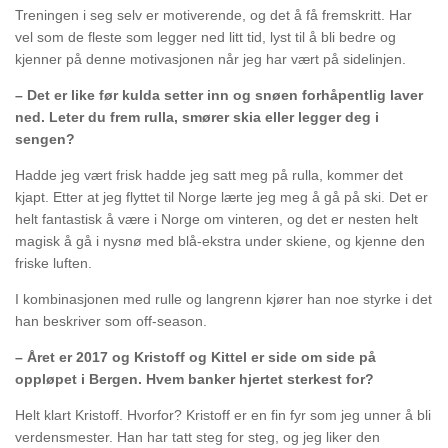
Treningen i seg selv er motiverende, og det å få fremskritt. Har
vel som de fleste som legger ned litt tid, lyst til å bli bedre og
kjenner på denne motivasjonen når jeg har vært på sidelinjen.
– Det er like før kulda setter inn og snøen forhåpentlig laver
ned. Leter du frem rulla, smører skia eller legger deg i
sengen?
Hadde jeg vært frisk hadde jeg satt meg på rulla, kommer det
kjapt. Etter at jeg flyttet til Norge lærte jeg meg å gå på ski. Det er
helt fantastisk å være i Norge om vinteren, og det er nesten helt
magisk å gå i nysnø med blå-ekstra under skiene, og kjenne den
friske luften.
I kombinasjonen med rulle og langrenn kjører han noe styrke i det
han beskriver som off-season.
– Året er 2017 og Kristoff og Kittel er side om side på
oppløpet i Bergen. Hvem banker hjertet sterkest for?
Helt klart Kristoff. Hvorfor? Kristoff er en fin fyr som jeg unner å bli
verdensmester. Han har tatt steg for steg, og jeg liker den