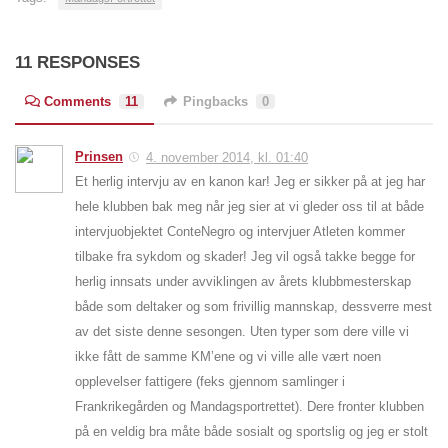
11 RESPONSES
Comments
11
Pingbacks
0
Prinsen
4. november 2014, kl. 01:40
Et herlig intervju av en kanon kar! Jeg er sikker på at jeg har
hele klubben bak meg når jeg sier at vi gleder oss til at både
intervjuobjektet ConteNegro og intervjuer Atleten kommer
tilbake fra sykdom og skader! Jeg vil også takke begge for
herlig innsats under avviklingen av årets klubbmesterskap
både som deltaker og som frivillig mannskap, dessverre mest
av det siste denne sesongen. Uten typer som dere ville vi
ikke fått de samme KM’ene og vi ville alle vært noen
opplevelser fattigere (feks gjennom samlinger i
Frankrikegården og Mandagsportrettet). Dere fronter klubben
på en veldig bra måte både sosialt og sportslig og jeg er stolt