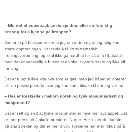
–
Blir det et comeback av de sjeldne, eller en forsiktig
sesong for å kjenne på kroppen?
Venter jo på beskjeden om at jeg er i orden og at jeg rolig kan
starte opptreningen. Har tenkt å få litt systematisk
treningsveiledning, og skal ikke gå hardt ut for så å få tilbakefall,
men det er vanskelig å huske at en skal skyndte sakte og ikke bli
for ivrig.
Det er tungt å ikke vite hva som er galt, men jeg håper at vinteren
blir en positiv periode hvor jeg kan finne tilbake til der jeg var før.
– Hva er forskjellen mellom norsk og tysk mosjonsidrett og
mosjonsritt?
Det er rett og slett at tyske mosjonister er mye mer avslappet. Det
er mer press på å skulle prestere i Norge. Her lukter det kamfer
på startstreken og det er mer alvor. Tyskerne har mer fokus på å