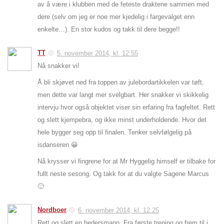
av å være i klubben med de feteste draktene sammen med
dere (selv om jeg er noe mer kjedelig i fargevalget enn
enkelte…). En stor kudos og takk til dere begge!!
TT
5. november 2014, kl. 12:55
Nå snakker vi!
Å bli skjøvet ned fra toppen av julebordartikkelen var tøft,
men dette var langt mer svelgbart. Her snakker vi skikkelig
intervju hvor også objektet viser sin erfaring fra fagfeltet. Rett
og slett kjempebra, og ikke minst underholdende. Hvor det
hele bygger seg opp til finalen. Tenker selvfølgelig på
isdanseren 😀
Nå krysser vi fingrene for at Mr Hyggelig himself er tilbake for
fullt neste sesong. Og takk for at du valgte Sagene Marcus
🙂
Nordboer
6. november 2014, kl. 12:25
Rett og slett en hedersmann. Fra første trening og frem til i