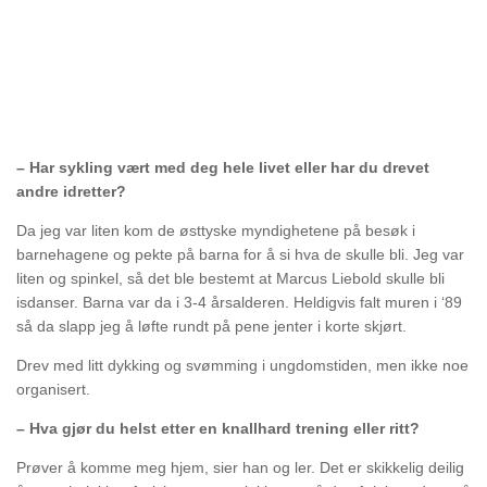
– Har sykling vært med deg hele livet eller har du drevet
andre idretter?
Da jeg var liten kom de østtyske myndighetene på besøk i
barnehagene og pekte på barna for å si hva de skulle bli. Jeg var
liten og spinkel, så det ble bestemt at Marcus Liebold skulle bli
isdanser. Barna var da i 3-4 årsalderen. Heldigvis falt muren i ‘89
så da slapp jeg å løfte rundt på pene jenter i korte skjørt.
Drev med litt dykking og svømming i ungdomstiden, men ikke noe
organisert.
– Hva gjør du helst etter en knallhard trening eller ritt?
Prøver å komme meg hjem, sier han og ler. Det er skikkelig deilig