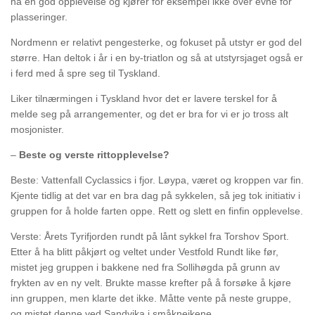
ha en god opplevelse og kjører for eksempel ikke over evne for
plasseringer.
Nordmenn er relativt pengesterke, og fokuset på utstyr er god del
større. Han deltok i år i en by-triatlon og så at utstyrsjaget også er
i ferd med å spre seg til Tyskland.
Liker tilnærmingen i Tyskland hvor det er lavere terskel for å
melde seg på arrangementer, og det er bra for vi er jo tross alt
mosjonister.
–
Beste og verste rittopplevelse?
Beste: Vattenfall Cyclassics i fjor. Løypa, været og kroppen var fin.
Kjente tidlig at det var en bra dag på sykkelen, så jeg tok initiativ i
gruppen for å holde farten oppe. Rett og slett en finfin opplevelse.
Verste: Årets Tyrifjorden rundt på lånt sykkel fra Torshov Sport.
Etter å ha blitt påkjørt og veltet under Vestfold Rundt like før,
mistet jeg gruppen i bakkene ned fra Sollihøgda på grunn av
frykten av en ny velt. Brukte masse krefter på å forsøke å kjøre
inn gruppen, men klarte det ikke. Måtte vente på neste gruppe,
og mistet denne ved Sandvika i småkneikene.