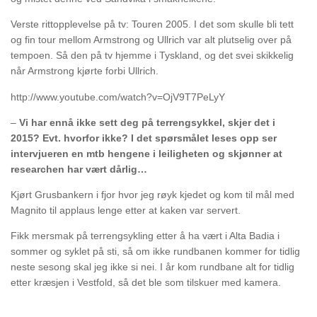
Verste rittopplevelse på tv: Touren 2005. I det som skulle bli tett
og fin tour mellom Armstrong og Ullrich var alt plutselig over på
tempoen. Så den på tv hjemme i Tyskland, og det svei skikkelig
når Armstrong kjørte forbi Ullrich.
http://www.youtube.com/watch?v=OjV9T7PeLyY
–
Vi har ennå ikke sett deg på terrengsykkel, skjer det i
2015? Evt. hvorfor ikke? I det spørsmålet leses opp ser
intervjueren en mtb hengene i leiligheten og skjønner at
researchen har vært dårlig…
Kjørt Grusbankern i fjor hvor jeg røyk kjedet og kom til mål med
Magnito til applaus lenge etter at kaken var servert.
Fikk mersmak på terrengsykling etter å ha vært i Alta Badia i
sommer og syklet på sti, så om ikke rundbanen kommer for tidlig
neste sesong skal jeg ikke si nei. I år kom rundbane alt for tidlig
etter kræsjen i Vestfold, så det ble som tilskuer med kamera.