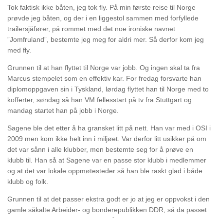
Tok faktisk ikke båten, jeg tok fly. På min første reise til Norge
prøvde jeg båten, og der i en liggestol sammen med forfyllede
trailersjåfører, på rommet med det noe ironiske navnet
”Jomfruland”, bestemte jeg meg for aldri mer. Så derfor kom jeg
med fly.
Grunnen til at han flyttet til Norge var jobb. Og ingen skal ta fra
Marcus stempelet som en effektiv kar. For fredag forsvarte han
diplomoppgaven sin i Tyskland, lørdag flyttet han til Norge med to
kofferter, søndag så han VM fellesstart på tv fra Stuttgart og
mandag startet han på jobb i Norge.
Sagene ble det etter å ha gransket litt på nett. Han var med i OSI i
2009 men kom ikke helt inn i miljøet. Var derfor litt usikker på om
det var sånn i alle klubber, men bestemte seg for å prøve en
klubb til. Han så at Sagene var en passe stor klubb i medlemmer
og at det var lokale oppmøtesteder så han ble raskt glad i både
klubb og folk.
Grunnen til at det passer ekstra godt er jo at jeg er oppvokst i den
gamle såkalte Arbeider- og bonderepublikken DDR, så da passet