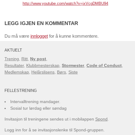
http://www.youtube.com/watch?v=jxVcgDMBU94
LEGG IGJEN EN KOMMENTAR
Du må være
innlogget
for å kunne kommentere.
AKTUELT
Trening
,
Ritt
,
Ny post
,
Resultater
,
Klubbmesterskap
,
Stormester
,
Code of Conduct
,
Medlemskap
,
Helårslisens
,
Børs
,
Siste
FELLESTRENING
Intervalltrening mandager.
Sosial tur lørdag eller søndag
Invitasjon til treningene sendes ut i mobilappen
Spond
.
Logg inn for å se invitasjonslenke til Spond-gruppen.