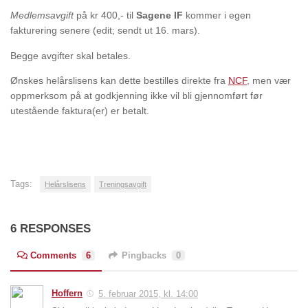
Medlemsavgift
på kr 400,- til
Sagene IF
kommer i egen
fakturering senere (edit; sendt ut 16. mars).
Begge avgifter skal betales.
Ønskes helårslisens kan dette bestilles direkte fra
NCF
, men vær
oppmerksom på at godkjenning ikke vil bli gjennomført før
utestående faktura(er) er betalt.
Tags:
Helårslisens
Treningsavgift
6 RESPONSES
Comments
6
Pingbacks
0
Hoffern
5. februar 2015, kl. 14:00