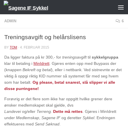
Skip to content
ADMIN
6
Treningsavgift og helårslisens
BY
TOM
·
4. FEBRUAR 2015
Da ligger faktura på kr 300,- for
treningsavgift
til
sykkelgruppa
klar til betaling i
MinIdrett
. Gjøres enten opp med Buypass der
(knappen
Bekreft og betal
), eller i nettbank. Ved sistnevnte er det
viktig å oppgi riktig KID nummer så systemet får med seg hvem
som har betalt.
Og please, betal snarest, slå slipper vi alle
disse purringene!
Forøvrig er det flere som ikke har oppgitt hvilke grener dere
ønsker medlemskapet skal gjelde, dvs
Landevei
og/eller
Terreng.
Dette må rettes
.
Gjøres i MinIdrett
under
Medlemskap
,
Sagene IF
og deretter
Sykkel
. Endringen
effektueres med
Send Søknad
.