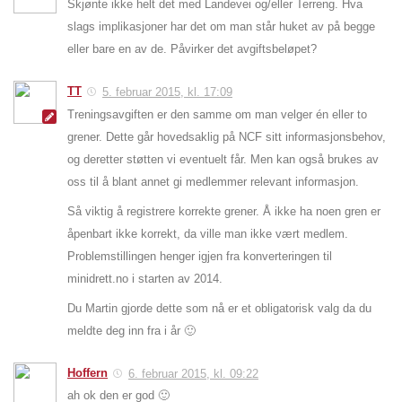
Skjønte ikke helt det med Landevei og/eller Terreng. Hva
slags implikasjoner har det om man står huket av på begge
eller bare en av de. Påvirker det avgiftsbeløpet?
TT
5. februar 2015, kl. 17:09
Treningsavgiften er den samme om man velger én eller to
grener. Dette går hovedsaklig på NCF sitt informasjonsbehov,
og deretter støtten vi eventuelt får. Men kan også brukes av
oss til å blant annet gi medlemmer relevant informasjon.
Så viktig å registrere korrekte grener. Å ikke ha noen gren er
åpenbart ikke korrekt, da ville man ikke vært medlem.
Problemstillingen henger igjen fra konverteringen til
minidrett.no i starten av 2014.
Du Martin gjorde dette som nå er et obligatorisk valg da du
meldte deg inn fra i år 🙂
Hoffern
6. februar 2015, kl. 09:22
ah ok den er god 🙂