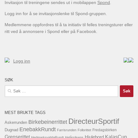
Invitasjon til treningene sendes ut i mobilappen
Spond
.
Logg inn for å se invitasjonslenke til Spond-gruppen.
Medlemmene oppfordres til å ta initiativ til felles treningsturer eller
ritt ved å annonsere i Spond eller på Facebook.
Logg inn
SØK
Søk
etter:
MEST BRUKTE TAGS
DirecteurSportif
Birkebeinerrittet
Askerrunden
EnebakkRundt
Dugnad
Fredagsbirken
Farrisrunden
Follorittet
KalasCup
Grenserittet
Hjulebord
HedmarksviddaRundt
Helårslisens