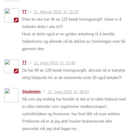
TT
11. februar 2015, kl. 15:29
Etter én uke har 46 av 122 betalt treningsavgift, klarer vi å
forbedre dette i uke to?!
Husk at dette også er en gylden anledning til å bestille
helårslisens og allerede nå bli dekket av forsikringen man får
gjennom den.
TT
11. mars 2015, kl. 12:48
Da har 98 av 128 betalt treningsavgift, akkurat nå er kanskje
riktig tidspunkt for at de resterende siste 30 også betaler?!
Studenten
12. mars 2015, kl. 08:41
Nå som jeg endelig har forstått at det er to ulike forbund med
to ulike nettsider som organiserer medlemskapet i
sykkelklubben og lisensene, har livet blitt så mye enklere.
Problemet nå er at jeg aldri husker brukernavnet eller
passordet når jeg skal logge inn…