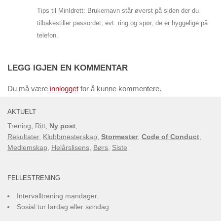
Tips til MinIdrett: Brukernavn står øverst på siden der du
tilbakestiller passordet, evt. ring og spør, de er hyggelige på
telefon.
LEGG IGJEN EN KOMMENTAR
Du må være
innlogget
for å kunne kommentere.
AKTUELT
Trening
,
Ritt
,
Ny post
,
Resultater
,
Klubbmesterskap
,
Stormester
,
Code of Conduct
,
Medlemskap
,
Helårslisens
,
Børs
,
Siste
FELLESTRENING
Intervalltrening mandager.
Sosial tur lørdag eller søndag