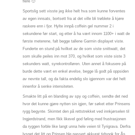
flere 🙂
Sportslig sett visste jeg ikke helt hva som kunne forventes
av egen innsats, bortsett fra at det ville bli trøblete å kjøre
raskere enn i fjor. Hylte innpå coffein gel nummer 2 i
sekundene før start, og etter å ha vært innom 1100+ i watt de
første meterene, falt begge tallene Garmin displayet viste.
Funderte en stund på hvilket av de som viste snittwatt, det
som skulle peiles inn mot 370, og hvilket som viste siste 3
sekunders watt, syrekontrolløren. Uten annet å fokusere på
burde dette vært en enkel øvelse, begge lå godt på oppsiden
av nevnte tall, og da fakta endelig slo igjennom var det helt
innenfor å senke intensiteten.
Smakte litt på en blanding av spy og coffein, sendte det ned
hvor det kunne gjøre nytten sin igjen, før søket etter Prinsens
rygg begynte. Skimtet den på rettstrekket ved innkjørselen til
Ingjerdstrand, men fikk likevel god føling med frustrasjonen
da ryggen forble like langt unna hele veien til Tyrigrava. Derfra
lysnet det litt og Prinsen ble passert akkurat tidsnok for Ås