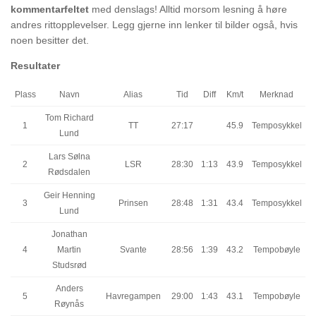
kommentarfeltet
med denslags! Alltid morsom lesning å høre
andres rittopplevelser. Legg gjerne inn lenker til bilder også, hvis
noen besitter det.
Resultater
Plass
Navn
Alias
Tid
Diff
Km/t
Merknad
Tom Richard
1
TT
27:17
45.9
Temposykkel
Lund
Lars Sølna
2
LSR
28:30
1:13
43.9
Temposykkel
Rødsdalen
Geir Henning
3
Prinsen
28:48
1:31
43.4
Temposykkel
Lund
Jonathan
4
Martin
Svante
28:56
1:39
43.2
Tempobøyle
Studsrød
Anders
5
Havregampen
29:00
1:43
43.1
Tempobøyle
Røynås