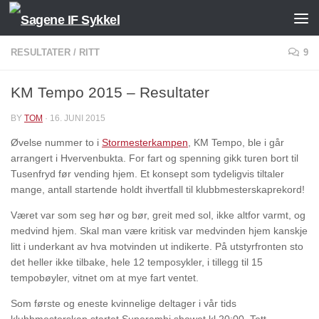
Skip to content
RESULTATER
/
RITT
9
KM Tempo 2015 – Resultater
BY
TOM
·
16. JUNI 2015
Øvelse nummer to i
Stormesterkampen
, KM Tempo, ble i går
arrangert i Hvervenbukta. For fart og spenning gikk turen bort til
Tusenfryd før vending hjem. Et konsept som tydeligvis tiltaler
mange, antall startende holdt ihvertfall til klubbmesterskaprekord!
Været var som seg hør og bør, greit med sol, ikke altfor varmt, og
medvind hjem. Skal man være kritisk var medvinden hjem kanskje
litt i underkant av hva motvinden ut indikerte. På utstyrfronten sto
det heller ikke tilbake, hele 12 temposykler, i tillegg til 15
tempobøyler, vitnet om at mye fart ventet.
Som første og eneste kvinnelige deltager i vår tids