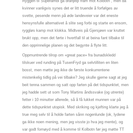
Ryggen til Superambi ga drahjelp fram mot Kolbotn , men da
kvinner vanligvis synes det er litt truende å forfølges av
svette, pesende menn på øde landeveier var det eneste
hensynsfulle alternativet å slite seg forbi og starte en ensom,
ryggløs kamp mot klokka. Midtveis på Gjersjøen var kruttet
brukt opp, men det førte i hvertfall til at beina fant tilbake til
den opprinnelige planen og det begynte å flyte litt.
Oppmuntrende tilrop om «great pace» fra bunadskledd
tilskuer ved runding på TusenFryd ga selvtilliten en liten
bosst, men møtte jeg ikke de første konkurrentene
mistenkelig tidlig på vei tilbake? Jeg skulle gjerne sagt at jeg
beit tenna sammen og satt opp farten på det tidspunktet, men
jeg hadde sett ut som Tony Martins åndssvake (og utrente)
fetter i 10 minutter allerede, så å få lukket munnen var på
dette tidspunktet utopisk. Med skriking og kjefting klarte jeg å
true meg selv til å holde farten sånn nogenlunde (ok, lydene
ga ikke noen mening, men jeg visste jo hva jeg mente), og
var godt fornøyd med å komme til Kolbotn før jeg møtte TT