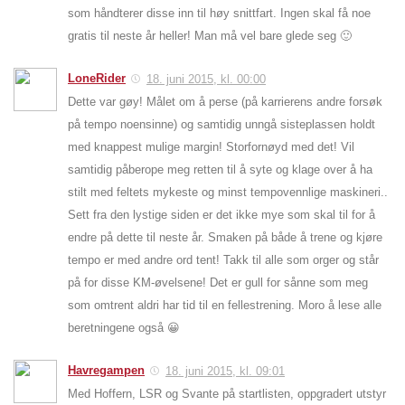
som håndterer disse inn til høy snittfart. Ingen skal få noe
gratis til neste år heller! Man må vel bare glede seg 🙂
LoneRider
18. juni 2015, kl. 00:00
Dette var gøy! Målet om å perse (på karrierens andre forsøk
på tempo noensinne) og samtidig unngå sisteplassen holdt
med knappest mulige margin! Storfornøyd med det! Vil
samtidig påberope meg retten til å syte og klage over å ha
stilt med feltets mykeste og minst tempovennlige maskineri..
Sett fra den lystige siden er det ikke mye som skal til for å
endre på dette til neste år. Smaken på både å trene og kjøre
tempo er med andre ord tent! Takk til alle som orger og står
på for disse KM-øvelsene! Det er gull for sånne som meg
som omtrent aldri har tid til en fellestrening. Moro å lese alle
beretningene også 😀
Havregampen
18. juni 2015, kl. 09:01
Med Hoffern, LSR og Svante på startlisten, oppgradert utstyr