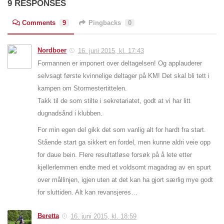
9 RESPONSES
Comments
9
Pingbacks
0
Nordboer
16. juni 2015, kl. 17:43
Formannen er imponert over deltagelsen! Og applauderer
selvsagt første kvinnelige deltager på KM! Det skal bli tett i
kampen om Stormestertittelen.
Takk til de som stilte i sekretariatet, godt at vi har litt
dugnadsånd i klubben.
For min egen del gikk det som vanlig alt for hardt fra start.
Stående start ga sikkert en fordel, men kunne aldri veie opp
for daue bein. Flere resultatløse forsøk på å lete etter
kjellerlemmen endte med et voldsomt magadrag av en spurt
over mållinjen, igjen uten at det kan ha gjort særlig mye godt
for sluttiden. Alt kan revansjeres…
Beretta
16. juni 2015, kl. 18:59