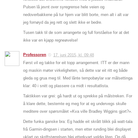
Pulsen lå jevnt over syregrense hele veien og
nedoverbakkene på tur hjem var blitt borte, men alt i alt var
jeg fornøyd da jeg rett og slett ikke er bedre.
Tusen takk til de som arrangerte og full forståelse for at det
ikke var en kjapp regneøvelse!
Professoren
17. juni 2015, kl. 09:48
Først vil eg takke for eit topp arrangement. ITT er der mann
og maskin møter virkeligheten, så dette var eit ritt eg både
gleda og grua meg til. Med lånte tempobøylar var målsettinga
klar: 40 i snitt og plassere ca midt i resultatlista.
Taktikken var grei: gå hardt ut og sprekke på målstreken. For
å klare dette, bestemte eg meg for at eg undervegs skulle
meditere over spørsmålet «Kva ville Bradley Wiggins gjort?».
Dette funka ganske bra: Eg hadde eit skrått blikk på watt-tala
frå Garmin-dingsen i starten, men etter runding blei displayet
uklart og skriftstørrelsen blei etterkvart veldig liten. Og då