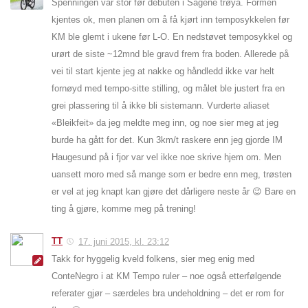
Spenningen var stor før debuten i Sagene trøya. Formen
kjentes ok, men planen om å få kjørt inn temposykkelen før
KM ble glemt i ukene før L-O. En nedstøvet temposykkel og
urørt de siste ~12mnd ble gravd frem fra boden. Allerede på
vei til start kjente jeg at nakke og håndledd ikke var helt
fornøyd med tempo-sitte stilling, og målet ble justert fra en
grei plassering til å ikke bli sistemann. Vurderte aliaset
«Bleikfeit» da jeg meldte meg inn, og noe sier meg at jeg
burde ha gått for det. Kun 3km/t raskere enn jeg gjorde IM
Haugesund på i fjor var vel ikke noe skrive hjem om. Men
uansett moro med så mange som er bedre enn meg, trøsten
er vel at jeg knapt kan gjøre det dårligere neste år 😉 Bare en
ting å gjøre, komme meg på trening!
TT
17. juni 2015, kl. 23:12
Takk for hyggelig kveld folkens, sier meg enig med
ConteNegro i at KM Tempo ruler – noe også etterfølgende
referater gjør – særdeles bra undeholdning – det er rom for