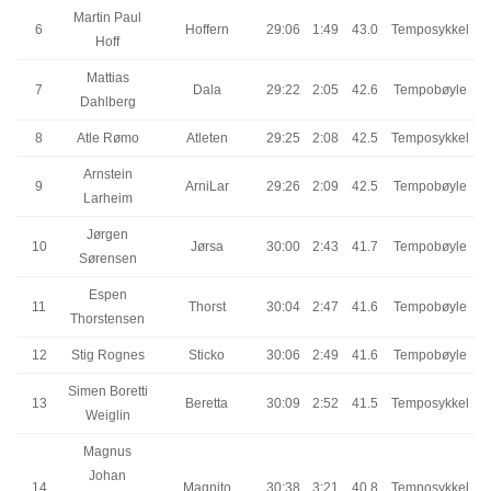
Martin Paul
6
Hoffern
29:06
1:49
43.0
Temposykkel
Hoff
Mattias
7
Dala
29:22
2:05
42.6
Tempobøyle
Dahlberg
8
Atle Rømo
Atleten
29:25
2:08
42.5
Temposykkel
Arnstein
9
ArniLar
29:26
2:09
42.5
Tempobøyle
Larheim
Jørgen
10
Jørsa
30:00
2:43
41.7
Tempobøyle
Sørensen
Espen
11
Thorst
30:04
2:47
41.6
Tempobøyle
Thorstensen
12
Stig Rognes
Sticko
30:06
2:49
41.6
Tempobøyle
Simen Boretti
13
Beretta
30:09
2:52
41.5
Temposykkel
Weiglin
Magnus
Johan
14
Magnito
30:38
3:21
40.8
Temposykkel