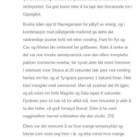
skiltspurten. Ga grei boost etter å ha tapt den tilsvarende inn i
Oppegård.
Brukte tiden opp til Havregampen for påfyll av energi, og i
kombinasjon med påfølgende medvind ga dette det
nødvendige pushet forbi rett etter vending. Fant fin flyt og
Cav og Atleten ble innhentet før golfbanen. Rakk å tenke at
det var noe mindre aerodynamisk over den ellers komplette
pakken sistnevnte innehar, før synet atter ble rettet fremover.
I etterkant viser Strava at 20 sekunder bak pers ved vending
hentes inn her, og at Tyrigrava passeres 1 sekund foran. Helt
klart mengder med sønnavind. Men så svartner det litt igjen,
og på veien inn forbi Magnito og Dala tapes 6 sekunder.
Fjorårets pers vil nok nå for alltid stå, men forventet jo aldri å
ta den heller, så godt fornøyd likevel. Etter å ha vært
veggimellom havnet snittwatten der den skulle, 376.
Ellers var det morsomt å se hvor mange temposykler og
bøyler som viste seg frem i år, og ikke minst hvor mange