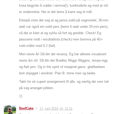
knea begynte å subbe i ramma(!), konkluderte eg med at stil
er underordna. Her er det berre å karre seg til mål.
Etterpå viste det seg at eg persa solid på segmentet, 30-min
watt var også ein solid pers (berre 6 watt under 20-min pers),
så det er klart at eg sykla så fort eg greidde. Check! Eg
plasserte midt i resultatlista (check) men bomma på 40-i-
snitt-målet med 0.2 (fail).
Men neste år! Då blir det revansj. Eg har allereie visualisert
neste års ritt. Då blir det Bradley Wiggo Wiggins, tempo-rigg
og flatt jern. Og in the spirit of marginal gains: glattbarbere
bort skjegget i ansiktet. Plan B: trene meir og bedre.
Takk for eit supert arrangement tll alle, og særlig dei som tok
på seg arrangør-jobben.
🙂
BeefCake
17. juni 2015, kl. 11:11