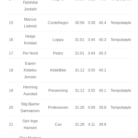
Fjeldsbø
Jordahl
Marcus
15
ConteNegro
30:56
3:39
40.4
Tempobøyle
Liebold
Helge
16
Loppa
31:01
3:44
40.3
Tempobøyle
Kolstad
17
Per Nord
Pedro
31:01
3:44
40.3
Espen
18
Kildebo
KildeBike
31:12
3:55
40.1
Jensen
Henning
19
Presenning
31:12
3:55
40.1
Tempobøyle
Auestad
Stig Bjarne
20
Professoren
31:26
4:09
39.8
Tempobøyle
Dørmænen
Geir Inge
21
Cav
31:28
4:11
39.8
Hansen
Olav Magnus