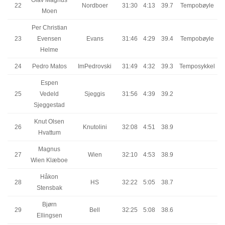
22
Nordboer
31:30
4:13
39.7
Tempobøyle
Moen
Per Christian
23
Evensen
Evans
31:46
4:29
39.4
Tempobøyle
Helme
24
Pedro Matos
ImPedrovski
31:49
4:32
39.3
Temposykkel
Espen
25
Vedeld
Sjeggis
31:56
4:39
39.2
Sjeggestad
Knut Olsen
26
Knutolini
32:08
4:51
38.9
Hvattum
Magnus
27
Wien
32:10
4:53
38.9
Wien Klæboe
Håkon
28
HS
32:22
5:05
38.7
Stensbak
Bjørn
29
Bell
32:25
5:08
38.6
Ellingsen