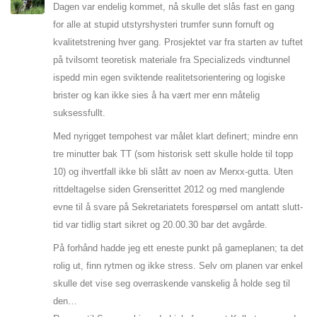
Dagen var endelig kommet, nå skulle det slås fast en gang
for alle at stupid utstyrshysteri trumfer sunn fornuft og
kvalitetstrening hver gang. Prosjektet var fra starten av tuftet
på tvilsomt teoretisk materiale fra Specializeds vindtunnel
ispedd min egen sviktende realitetsorientering og logiske
brister og kan ikke sies å ha vært mer enn måtelig
suksessfullt.
Med nyrigget tempohest var målet klart definert; mindre enn
tre minutter bak TT (som historisk sett skulle holde til topp
10) og ihvertfall ikke bli slått av noen av Merxx-gutta. Uten
rittdeltagelse siden Grenserittet 2012 og med manglende
evne til å svare på Sekretariatets forespørsel om antatt slutt-
tid var tidlig start sikret og 20.00.30 bar det avgårde.
På forhånd hadde jeg ett eneste punkt på gameplanen; ta det
rolig ut, finn rytmen og ikke stress. Selv om planen var enkel
skulle det vise seg overraskende vanskelig å holde seg til
den…