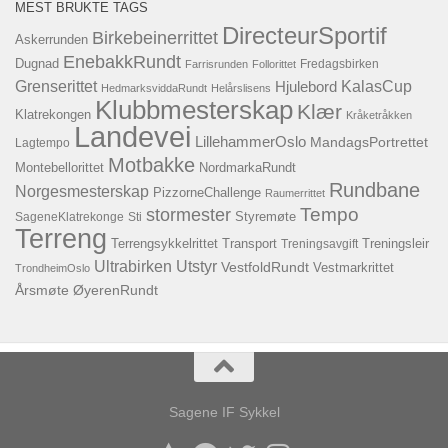
MEST BRUKTE TAGS
DirecteurSportif
Birkebeinerrittet
Askerrunden
EnebakkRundt
Dugnad
Fredagsbirken
Farrisrunden
Follorittet
KalasCup
Grenserittet
Hjulebord
HedmarksviddaRundt
Helårslisens
Klubbmesterskap
Klær
Klatrekongen
Kråketråkken
Landevei
LillehammerOslo
MandagsPortrettet
Lagtempo
Motbakke
Montebellorittet
NordmarkaRundt
Rundbane
Norgesmesterskap
PizzorneChallenge
Raumerrittet
Tempo
stormester
SageneKlatrekonge
Sti
Styremøte
Terreng
Terrengsykkelrittet
Transport
Treningsavgift
Treningsleir
Ultrabirken
Utstyr
VestfoldRundt
Vestmarkrittet
TrondheimOslo
Årsmøte
ØyerenRundt
Sagene IF Sykkel