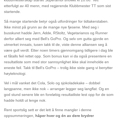
klubbmesterskap startet Superambi showet kl 20:00. Tett
etterfulgt av 40 menn, med regjerende Klubbmester TT som sist
startende.
Så mange startende betyr også utfordringer for tidtakerstaben.
Ikke minst på grunn av de mange nye fjesene. Med seg i
busskuret hadde Jørn, Adde, RStoltz, Vegetarianos og Runner
derfor alliert seg med Bell’s GoPro. Og selv om gutta gjorde en
utmerket innsats, tusen takk til de, viste denne alliansen seg å
være gull verdt. Etter noen timers gjennomgang tidligere i dag ble
et fåtalls feil rettet opp. Som bonus kan vi da også presentere en
resultatliste som med stor sannsynlighet ikke skal inneholde en
eneste feil. Takk til Bell’s GoPro – trolig ikke siste gang vi benytter
høyteknologi.
Vel i mål vanket det Cola, Solo og sjokoladekake – dobbel
langpanne, men ikke nok – arrangør legger seg langflat. Og en
god stund senere ble en foreløbig resultatliste lest opp for de som
hadde holdt ut lenge nok.
Rent sportslig sett er det lett å finne mangler i denne
oppsummeringen,
håper hver og én av dere krydrer