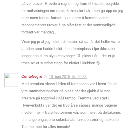
på vei utover. Prøvde å regne meg fram til hva det betydde
for målsetningen om maks 3 minutter bak, men ga opp da jeg
etter noen forsøk fortsatt ikke klarte å komme videre i
resonnementet utover å ha slått fast at det sannsynligvis
fortsatt var mandag…
Viser jeg jo at jeg holdt tidsfristen, så da får det heller være
at tiden som hadde holdt til en femteplass i fjor ikke rakk
lenger enn til en ulykkessvanger 13. plass i år – det er jo
tross alt et sunnhetstegn for nivået i klubben 🙂
ConteNegro
16. juni 2015, kl. 20:33
Med premium-skyss i bilen til formannen var i hvert fall de
ytre rammebetingelser på plass når det gjaldt å kunne
prestere på toppnivå i KM tempo. Fremme ved start i
Hvervenbukta var det en fryd å se såpass mange Sagene
medlemmer – fra eliteutøveren vår, som heiet på deltakerne,
til mange engasjerte sekretariats-funksjonærer og tilskuere.
Tommel opp for alles innsats!