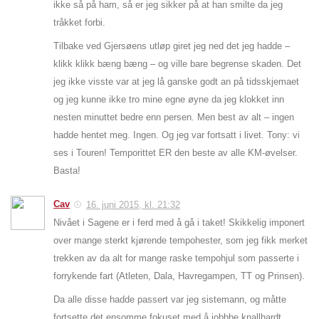
ikke så på ham, så er jeg sikker på at han smilte da jeg
tråkket forbi.
Tilbake ved Gjersøens utløp giret jeg ned det jeg hadde –
klikk klikk bæng bæng – og ville bare begrense skaden. Det
jeg ikke visste var at jeg lå ganske godt an på tidsskjemaet
og jeg kunne ikke tro mine egne øyne da jeg klokket inn
nesten minuttet bedre enn persen. Men best av alt – ingen
hadde hentet meg. Ingen. Og jeg var fortsatt i livet. Tony: vi
ses i Touren! Temporittet ER den beste av alle KM-øvelser.
Basta!
Cav
16. juni 2015, kl. 21:32
Nivået i Sagene er i ferd med å gå i taket! Skikkelig imponert
over mange sterkt kjørende tempohester, som jeg fikk merket
trekken av da alt for mange raske tempohjul som passerte i
forrykende fart (Atleten, Dala, Havregampen, TT og Prinsen).
Da alle disse hadde passert var jeg sistemann, og måtte
fortsette det ensomme fokuset med å jobbbe knallhardt.