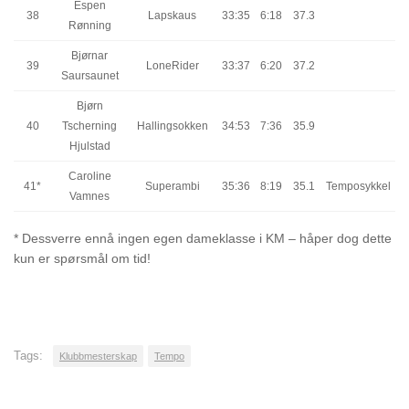
Espen
38
Lapskaus
33:35
6:18
37.3
Rønning
Bjørnar
39
LoneRider
33:37
6:20
37.2
Saursaunet
Bjørn
40
Tscherning
Hallingsokken
34:53
7:36
35.9
Hjulstad
Caroline
41*
Superambi
35:36
8:19
35.1
Temposykkel
Vamnes
* Dessverre ennå ingen egen dameklasse i KM – håper dog dette
kun er spørsmål om tid!
Tags:
Klubbmesterskap
Tempo