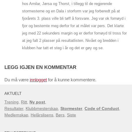
hos Arnilar, Jørsa og Thorst, i tillegg til de regjerende
stormesterne og en Dala i storform var jeg forberedt på at
fjorårets 3. plass ville bli tøff å forsvare. Jeg var ok fornøyd i
fjor og bestemte meg derfor for at målet var pers. Det klarte
jeg med 22 sekunders margin og er derfor fornøyd til tross for
at jeg falt 2 plasser på resultatlisten. Nivået og bredden i
klubben har tatt et steg i år og det er gøy og se.
LEGG IGJEN EN KOMMENTAR
Du må være
innlogget
for å kunne kommentere.
AKTUELT
Trening
,
Ritt
,
Ny post
,
Resultater
,
Klubbmesterskap
,
Stormester
,
Code of Conduct
,
Medlemskap
,
Helårslisens
,
Børs
,
Siste