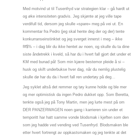
Med motvind ut til Tusenfryd var strategien klar – gå hardt ut
og øke intensiteten gradvis. Jeg skjønte at jeg ville tape
verdifull tid, dersom jeg skulle «spare» meg på vei ut. En
kommentar fra Pedro (jeg skal hente deg der og der) tente
konkurranseinstinktet og jeg sverget innerst i meg – ikke
f#$% – i dag blir du ikke hentet av noen, og skulle du ta dine
siste åndetrekk i kveld, så har du i hvert fall gjort det under et
KM med bunad på! Som min kjære bestemor pleide å si –
husk og skift underbukse hver dag, når du nemlig plustelig
skulle dø har du da i hvert fall ren undertøy på deg…
Jeg syklet altså det remmer og tøy kunne holde og ble mer
og mer optimistisk da ingen Pedro dukket opp. Som Beretta,
tenkte også jeg på Tony Martin, men jeg lurte mest på om
DER PANZERWAGEN noen gang i karrieren sin under et
temporitt har hatt samme vonde blodsmak i kjeften som den
som jeg hadde ved vending ved Tusenfryd. Blodsmaken ble
etter hvert fortrengt av oppkastsmaken og jeg tenkte at det