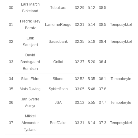
Lars Martin
30
TubuLars
32:29
5:12
38.5
Birkeland
Fredrik Krey
31
LanterneRouge
32:31
5:14
38.5
Temposykkel
Berntz
Eirik
32
Sausobank
32:35
5:18
38.4
Temposykkel
Sausjord
David
33
Brødsgaard
Goliat
32:37
5:20
38.4
Berntsen
34
Stian Eldre
Stiano
32:52
5:35
38.1
Tempobøyle
35
Mats Døving
Sykkelfisen
33:05
5:48
37.8
Jan Sverre
36
JSA
33:12
5:55
37.7
Tempobøyle
Asmyr
Mikkel
37
Alexander
BeefCake
33:31
6:14
37.3
Temposykkel
Tysland