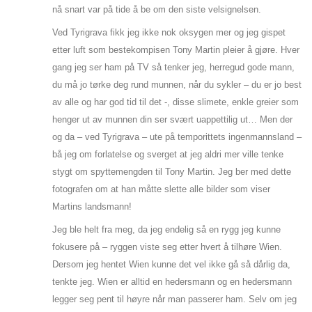
nå snart var på tide å be om den siste velsignelsen.
Ved Tyrigrava fikk jeg ikke nok oksygen mer og jeg gispet
etter luft som bestekompisen Tony Martin pleier å gjøre. Hver
gang jeg ser ham på TV så tenker jeg, herregud gode mann,
du må jo tørke deg rund munnen, når du sykler – du er jo best
av alle og har god tid til det -, disse slimete, enkle greier som
henger ut av munnen din ser svært uappettilig ut… Men der
og da – ved Tyrigrava – ute på temporittets ingenmannsland –
bå jeg om forlatelse og sverget at jeg aldri mer ville tenke
stygt om spyttemengden til Tony Martin. Jeg ber med dette
fotografen om at han måtte slette alle bilder som viser
Martins landsmann!
Jeg ble helt fra meg, da jeg endelig så en rygg jeg kunne
fokusere på – ryggen viste seg etter hvert å tilhøre Wien.
Dersom jeg hentet Wien kunne det vel ikke gå så dårlig da,
tenkte jeg. Wien er alltid en hedersmann og en hedersmann
legger seg pent til høyre når man passerer ham. Selv om jeg