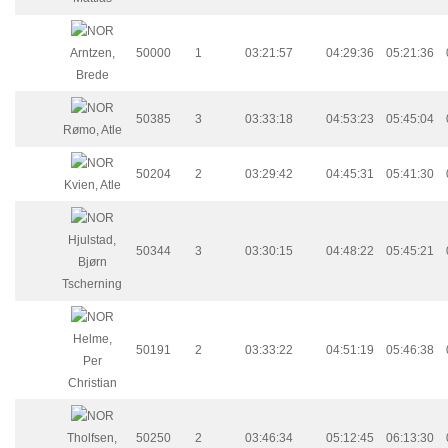
Arntzen,
50000
1
03:21:57
04:29:36
05:21:36
Brede
50385
3
03:33:18
04:53:23
05:45:04
Rømo, Atle
50204
2
03:29:42
04:45:31
05:41:30
Kvien, Atle
Hjulstad,
50344
3
03:30:15
04:48:22
05:45:21
Bjørn
Tscherning
Helme,
50191
2
03:33:22
04:51:19
05:46:38
Per
Christian
Tholfsen,
50250
2
03:46:34
05:12:45
06:13:30