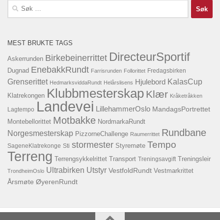
Søk
etter:
MEST BRUKTE TAGS
DirecteurSportif
Birkebeinerrittet
Askerrunden
EnebakkRundt
Dugnad
Fredagsbirken
Farrisrunden
Follorittet
KalasCup
Grenserittet
Hjulebord
HedmarksviddaRundt
Helårslisens
Klubbmesterskap
Klær
Klatrekongen
Kråketråkken
Landevei
LillehammerOslo
MandagsPortrettet
Lagtempo
Motbakke
Montebellorittet
NordmarkaRundt
Rundbane
Norgesmesterskap
PizzorneChallenge
Raumerrittet
Tempo
stormester
SageneKlatrekonge
Sti
Styremøte
Terreng
Terrengsykkelrittet
Transport
Treningsavgift
Treningsleir
Ultrabirken
Utstyr
VestfoldRundt
Vestmarkrittet
TrondheimOslo
Årsmøte
ØyerenRundt