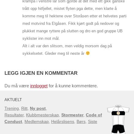
krampa i venstre lår som gjorde at det med ett gikk ganske
trått opp hitfjellet, mistet flyten pga dette, men klarte å
komme meg til hektene over Storåsen etter et helvetes parti
med motvind fra Elgåsen. Fikk kjørt godt på nedover og
plukket mange ryttere på slutten og dro en god gruppe UB
syklister inn mot mål.
Alt i alt var den slitsom, men veldig morsom dag på
sykkelsetet. Gleder meg til neste år
LEGG IGJEN EN KOMMENTAR
Du må være
innlogget
for å kunne kommentere.
AKTUELT
Trening
,
Ritt
,
Ny post
,
Resultater
,
Klubbmesterskap
,
Stormester
,
Code of
Conduct
,
Medlemskap
,
Helårslisens
,
Børs
,
Siste