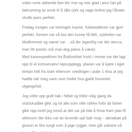
siden mine aldrende ben blir mer og mer glad i jevn fart på
bekostning av evne til å tåle rykk og napp tenkte jeg Ultraen
skulle pass perfekt.
Fredag morgen var terningen kastet, forberedelsen var gjort
perfekt, formen var så bra den kunne få blitt, sykkelen var
blodtrimmet og været var… så der (egentlig var det rævva,
men litt positiv må man dog prøve å være).
Med kanonsprekken fra Bukkerittet friskt i minne var det lagt
opp til et konservativt løpsopplegg, planen var å kjøre i eget
tempo helt fra start ettersom seedingen i pulje 1 tilsa at jeg
hadde tatt meg vann over hodet hva gjaldt forventet
utgangsfart.
Jeg stilte opp godt bak i feltet og trillet rolig igang da
startskuddet gikk og lot alle som ville stikke forbi da farten
gikk opp inntil jeg innså at det var på tide å finne fram plan B
ettersom det ikke var en levende sjel bak meg – alenekjør på
grusen er like tungt som å jage rygger, men går saktere så