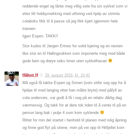
reddende engel og lånte meg villig sete fra sin sykkel som vi
etter litt hobbymekking med utforing ved hjelp av strimla
colaboks fikk til å passe så jeg fikk kjørt igjennom hele
traseen.
Igjen Espen: TAKK!!
Stor kudos til Jørgen Ertnes for solid kjøring og en nesten
like stor en til Hallingsokken som imponerte meg med både
gode bein og drøye seks timer uten sykkelhavari
Håkon H
29. august 2016, kl. 10:41
Må også få takke Espen og Simen (som stilte seg opp for å
hjelpe til med langing etter han måtte bryte) med påfyll av
cola underveis, var godt å få i seg på en relativ dårlig dag
værmessig. Og takk for at dere tok tiden til å vente til på en
person lang bak i pulje 4 som kom syklende
Rittet for min del startet i henhold til planen med rolig åpning
og finne god flyt på stiene, men på vei opp til Hitfjellet kom