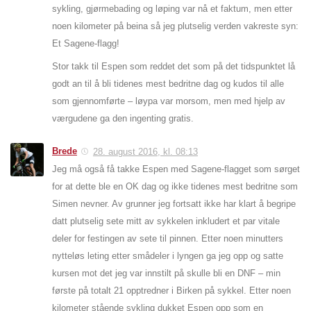
sykling, gjørmebading og løping var nå et faktum, men etter
noen kilometer på beina så jeg plutselig verden vakreste syn:
Et Sagene-flagg!
Stor takk til Espen som reddet det som på det tidspunktet lå
godt an til å bli tidenes mest bedritne dag og kudos til alle
som gjennomførte – løypa var morsom, men med hjelp av
værgudene ga den ingenting gratis.
Brede
28. august 2016, kl. 08:13
Jeg må også få takke Espen med Sagene-flagget som sørget
for at dette ble en OK dag og ikke tidenes mest bedritne som
Simen nevner. Av grunner jeg fortsatt ikke har klart å begripe
datt plutselig sete mitt av sykkelen inkludert et par vitale
deler for festingen av sete til pinnen. Etter noen minutters
nytteløs leting etter smådeler i lyngen ga jeg opp og satte
kursen mot det jeg var innstilt på skulle bli en DNF – min
første på totalt 21 opptredner i Birken på sykkel. Etter noen
kilometer stående sykling dukket Espen opp som en