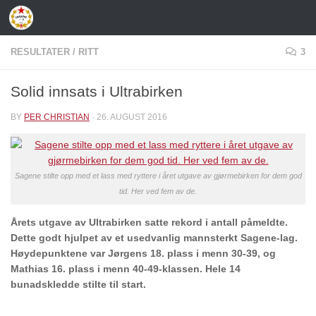
Skip to content
RESULTATER
/
RITT
3
Solid innsats i Ultrabirken
BY
PER CHRISTIAN
·
26. AUGUST 2016
Sagene stilte opp med et lass med ryttere i året utgave av gjørmebirken for dem god
tid. Her ved fem av de.
Årets utgave av Ultrabirken satte rekord i antall påmeldte.
Dette godt hjulpet av et usedvanlig mannsterkt Sagene-lag.
Høydepunktene var Jørgens 18. plass i menn 30-39, og
Mathias 16. plass i menn 40-49-klassen. Hele 14
bunadskledde stilte til start.