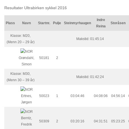
Resultater Ultrabirken sykkel 2016
Indre
Plass
Navn
Startnr.
Pulje
Steinmyrhaugen
Storåsen
Reina
Klasse: M20,
Makstid: 01:45:14
(Menn 20 – 29 år)
Grøndahl,
50181
2
Simon
Klasse: M30,
Makstid: 01:42:24
(Menn 30 – 39 år)
Ertnes,
50023
1
03:04:46
04:08:06
04:56:14
Jørgen
Berntz,
50309
2
03:20:16
04:31:51
05:23:25
Fredrik