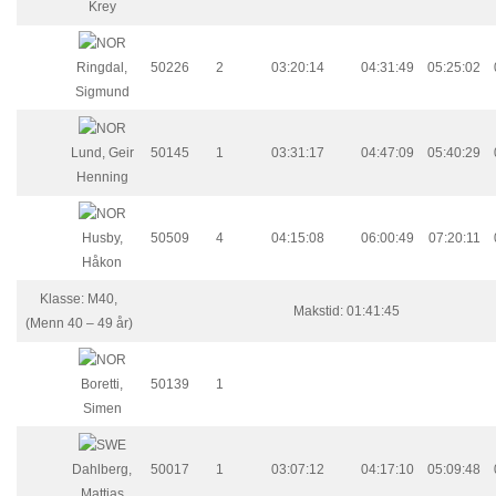
Krey
Ringdal,
50226
2
03:20:14
04:31:49
05:25:02
Sigmund
Lund, Geir
50145
1
03:31:17
04:47:09
05:40:29
Henning
Husby,
50509
4
04:15:08
06:00:49
07:20:11
Håkon
Klasse: M40,
Makstid: 01:41:45
(Menn 40 – 49 år)
Boretti,
50139
1
Simen
Dahlberg,
50017
1
03:07:12
04:17:10
05:09:48
Mattias