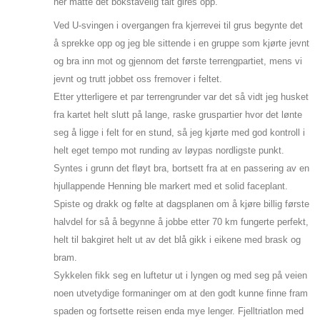
her måtte det bokstavelig talt gires opp.
Ved U-svingen i overgangen fra kjerrevei til grus begynte det
å sprekke opp og jeg ble sittende i en gruppe som kjørte jevnt
og bra inn mot og gjennom det første terrengpartiet, mens vi
jevnt og trutt jobbet oss fremover i feltet.
Etter ytterligere et par terrengrunder var det så vidt jeg husket
fra kartet helt slutt på lange, raske gruspartier hvor det lønte
seg å ligge i felt for en stund, så jeg kjørte med god kontroll i
helt eget tempo mot runding av løypas nordligste punkt.
Syntes i grunn det fløyt bra, bortsett fra at en passering av en
hjullappende Henning ble markert med et solid faceplant.
Spiste og drakk og følte at dagsplanen om å kjøre billig første
halvdel for så å begynne å jobbe etter 70 km fungerte perfekt,
helt til bakgiret helt ut av det blå gikk i eikene med brask og
bram.
Sykkelen fikk seg en luftetur ut i lyngen og med seg på veien
noen utvetydige formaninger om at den godt kunne finne fram
spaden og fortsette reisen enda mye lenger. Fjelltriatlon med