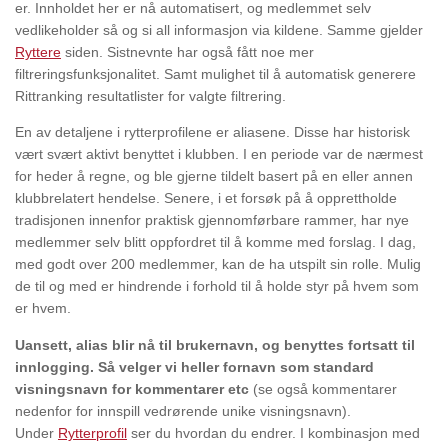
er. Innholdet her er nå automatisert, og medlemmet selv
vedlikeholder så og si all informasjon via kildene. Samme gjelder
Ryttere
siden. Sistnevnte har også fått noe mer
filtreringsfunksjonalitet. Samt mulighet til å automatisk generere
Rittranking resultatlister for valgte filtrering.
En av detaljene i rytterprofilene er aliasene. Disse har historisk
vært svært aktivt benyttet i klubben. I en periode var de nærmest
for heder å regne, og ble gjerne tildelt basert på en eller annen
klubbrelatert hendelse. Senere, i et forsøk på å opprettholde
tradisjonen innenfor praktisk gjennomførbare rammer, har nye
medlemmer selv blitt oppfordret til å komme med forslag. I dag,
med godt over 200 medlemmer, kan de ha utspilt sin rolle. Mulig
de til og med er hindrende i forhold til å holde styr på hvem som
er hvem.
Uansett, alias blir nå til brukernavn, og benyttes fortsatt til
innlogging. Så velger vi heller fornavn som standard
visningsnavn for kommentarer etc
(se også kommentarer
nedenfor for innspill vedrørende unike visningsnavn).
Under
Rytterprofil
ser du hvordan du endrer. I kombinasjon med