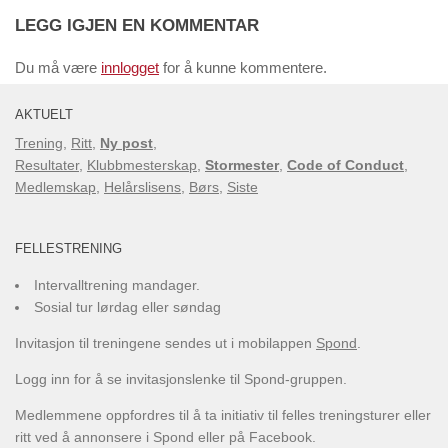
LEGG IGJEN EN KOMMENTAR
Du må være
innlogget
for å kunne kommentere.
AKTUELT
Trening
,
Ritt
,
Ny post
,
Resultater
,
Klubbmesterskap
,
Stormester
,
Code of Conduct
,
Medlemskap
,
Helårslisens
,
Børs
,
Siste
FELLESTRENING
Intervalltrening mandager.
Sosial tur lørdag eller søndag
Invitasjon til treningene sendes ut i mobilappen
Spond
.
Logg inn for å se invitasjonslenke til Spond-gruppen.
Medlemmene oppfordres til å ta initiativ til felles treningsturer eller
ritt ved å annonsere i Spond eller på Facebook.