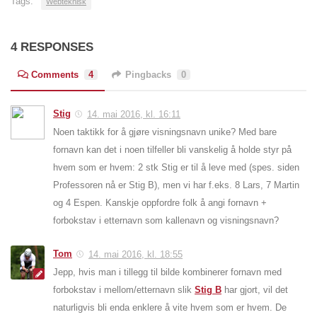
Tags:
Webteknisk
4 RESPONSES
Comments
4
Pingbacks
0
Stig
14. mai 2016, kl. 16:11
Noen taktikk for å gjøre visningsnavn unike? Med bare
fornavn kan det i noen tilfeller bli vanskelig å holde styr på
hvem som er hvem: 2 stk Stig er til å leve med (spes. siden
Professoren nå er Stig B), men vi har f.eks. 8 Lars, 7 Martin
og 4 Espen. Kanskje oppfordre folk å angi fornavn +
forbokstav i etternavn som kallenavn og visningsnavn?
Tom
14. mai 2016, kl. 18:55
Jepp, hvis man i tillegg til bilde kombinerer fornavn med
forbokstav i mellom/etternavn slik
Stig B
har gjort, vil det
naturligvis bli enda enklere å vite hvem som er hvem. De