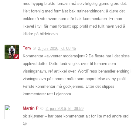
med hyppig brukte fornavn må selvfølgelig gjerne gjøre det.
Helt forenlig med formålet bak rutineendringen; å gjøre det
enklere å vite hvem som står bak kommentaren. Er man
likevel i tvil får man fortsatt opp profil med fullt navn ved å
klikke på bilde/navn.
Tom
2. juni 2016, kl. 08:46
Kommentar «avventer moderasjon»? De fleste har i det siste
opplevd dette. Dette fordi vi gikk over til fornavn som
visningsnavn, ref artikkel over. WordPress behandler endring i
visningsnavn på samme måte som opprettelse av ny profil.
Første kommentar må godkjennes. Etter det slippes
kommentarer rett i gjennom.
Martin P
2. juni 2016, kl. 08:59
ok skjønner – har bare kommentert alt for lite med andre ord
😉