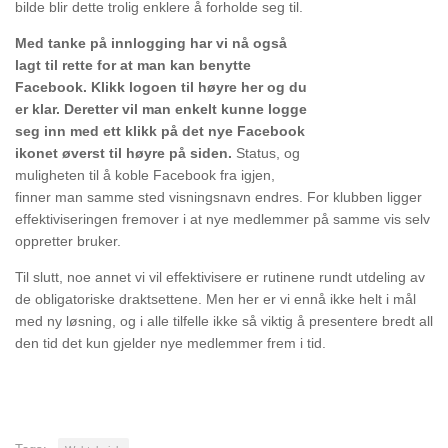
bilde blir dette trolig enklere å forholde seg til.
Med tanke på innlogging har vi nå også
lagt til rette for at man kan benytte
Facebook. Klikk logoen til høyre her og du
er klar. Deretter vil man enkelt kunne logge
seg inn med ett klikk på det nye Facebook
ikonet øverst til høyre på siden.
Status, og
muligheten til å koble Facebook fra igjen,
finner man samme sted visningsnavn endres. For klubben ligger
effektiviseringen fremover i at nye medlemmer på samme vis selv
oppretter bruker.
Til slutt, noe annet vi vil effektivisere er rutinene rundt utdeling av
de obligatoriske draktsettene. Men her er vi ennå ikke helt i mål
med ny løsning, og i alle tilfelle ikke så viktig å presentere bredt all
den tid det kun gjelder nye medlemmer frem i tid.