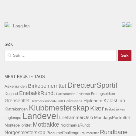
Logg inn
SØK
Søk
etter:
MEST BRUKTE TAGS
DirecteurSportif
Birkebeinerrittet
Askerrunden
EnebakkRundt
Dugnad
Fredagsbirken
Farrisrunden
Follorittet
KalasCup
Grenserittet
Hjulebord
HedmarksviddaRundt
Helårslisens
Klubbmesterskap
Klær
Klatrekongen
Kråketråkken
Landevei
LillehammerOslo
MandagsPortrettet
Lagtempo
Motbakke
Montebellorittet
NordmarkaRundt
Rundbane
Norgesmesterskap
PizzorneChallenge
Raumerrittet