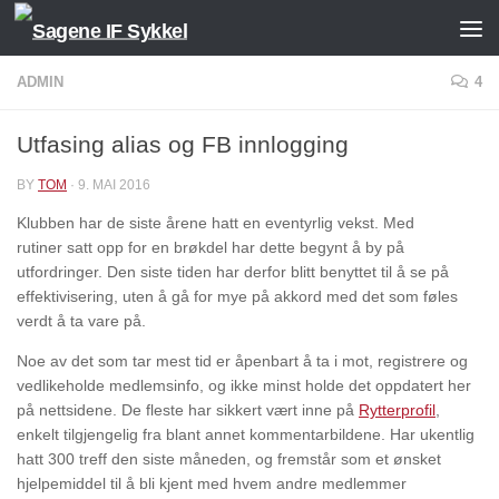
Skip to content
ADMIN
4
Utfasing alias og FB innlogging
BY
TOM
·
9. MAI 2016
Klubben har de siste årene hatt en eventyrlig vekst. Med
rutiner satt opp for en brøkdel har dette begynt å by på
utfordringer. Den siste tiden har derfor blitt benyttet til å se på
effektivisering, uten å gå for mye på akkord med det som føles
verdt å ta vare på.
Noe av det som tar mest tid er åpenbart å ta i mot, registrere og
vedlikeholde medlemsinfo, og ikke minst holde det oppdatert her
på nettsidene. De fleste har sikkert vært inne på
Rytterprofil
,
enkelt tilgjengelig fra blant annet kommentarbildene. Har ukentlig
hatt 300 treff den siste måneden, og fremstår som et ønsket
hjelpemiddel til å bli kjent med hvem andre medlemmer