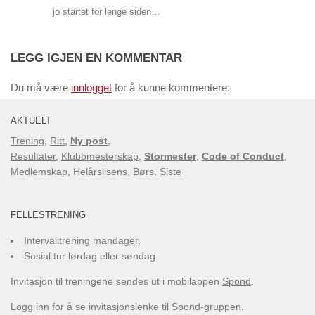
jo startet for lenge siden…
LEGG IGJEN EN KOMMENTAR
Du må være
innlogget
for å kunne kommentere.
AKTUELT
Trening
,
Ritt
,
Ny post
,
Resultater
,
Klubbmesterskap
,
Stormester
,
Code of Conduct
,
Medlemskap
,
Helårslisens
,
Børs
,
Siste
FELLESTRENING
Intervalltrening mandager.
Sosial tur lørdag eller søndag
Invitasjon til treningene sendes ut i mobilappen
Spond
.
Logg inn for å se invitasjonslenke til Spond-gruppen.