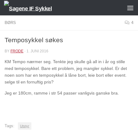
Skip to content
BØRS
4
Temposykkel søkes
BY
FRODE
·
1. JUNI 2016
KM Tempo nærmer seg. Tenkte jeg skulle gå all in i år og stille
med temposykkel. Bare ett problem, jeg mangler sykkel. Er det
noen som har en temposykkel å låne bort, leie bort eller event.
selge til en fornuftig pris?
Jeg er 180cm, ramme i str 54 passer vanligvis ganske bra.
Tags:
Utstyr