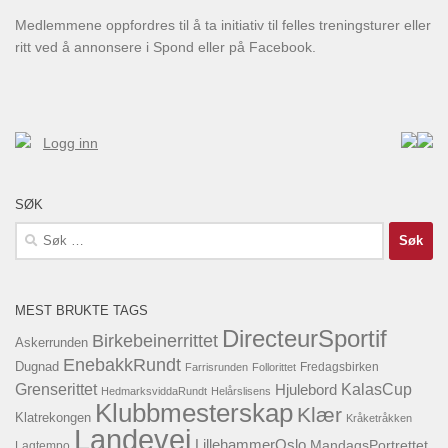
Medlemmene oppfordres til å ta initiativ til felles treningsturer eller
ritt ved å annonsere i Spond eller på Facebook.
Logg inn
SØK
Søk
etter:
MEST BRUKTE TAGS
DirecteurSportif
Birkebeinerrittet
Askerrunden
EnebakkRundt
Dugnad
Fredagsbirken
Farrisrunden
Follorittet
KalasCup
Grenserittet
Hjulebord
HedmarksviddaRundt
Helårslisens
Klubbmesterskap
Klær
Klatrekongen
Kråketråkken
Landevei
LillehammerOslo
MandagsPortrettet
Lagtempo