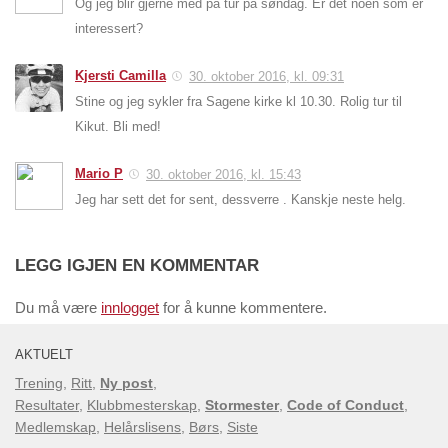
Og jeg blir gjerne med på tur på søndag. Er det noen som er
interessert?
Kjersti Camilla
30. oktober 2016, kl. 09:31
Stine og jeg sykler fra Sagene kirke kl 10.30. Rolig tur til
Kikut. Bli med!
Mario P
30. oktober 2016, kl. 15:43
Jeg har sett det for sent, dessverre . Kanskje neste helg.
LEGG IGJEN EN KOMMENTAR
Du må være
innlogget
for å kunne kommentere.
AKTUELT
Trening
,
Ritt
,
Ny post
,
Resultater
,
Klubbmesterskap
,
Stormester
,
Code of Conduct
,
Medlemskap
,
Helårslisens
,
Børs
,
Siste