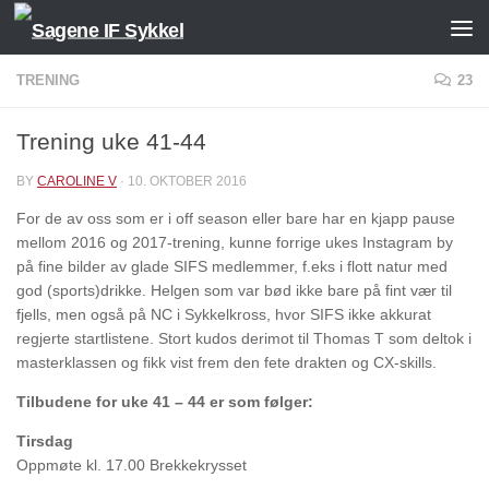
Skip to content
TRENING
23
Trening uke 41-44
BY
CAROLINE V
·
10. OKTOBER 2016
For de av oss som er i off season eller bare har en kjapp pause
mellom 2016 og 2017-trening, kunne forrige ukes Instagram by
på fine bilder av glade SIFS medlemmer, f.eks i flott natur med
god (sports)drikke. Helgen som var bød ikke bare på fint vær til
fjells, men også på NC i Sykkelkross, hvor SIFS ikke akkurat
regjerte startlistene. Stort kudos derimot til Thomas T som deltok i
masterklassen og fikk vist frem den fete drakten og CX-skills.
Tilbudene for uke 41 – 44 er som følger:
Tirsdag
Oppmøte kl. 17.00 Brekkekrysset