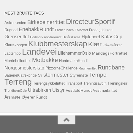
MEST BRUKTE TAGS
DirecteurSportif
Birkebeinerrittet
Askerrunden
EnebakkRundt
Dugnad
Fredagsbirken
Farrisrunden
Follorittet
KalasCup
Grenserittet
Hjulebord
HedmarksviddaRundt
Helårslisens
Klubbmesterskap
Klær
Klatrekongen
Kråketråkken
Landevei
LillehammerOslo
MandagsPortrettet
Lagtempo
Motbakke
Montebellorittet
NordmarkaRundt
Rundbane
Norgesmesterskap
PizzorneChallenge
Raumerrittet
Tempo
stormester
SageneKlatrekonge
Sti
Styremøte
Terreng
Terrengsykkelrittet
Transport
Treningsavgift
Treningsleir
Ultrabirken
Utstyr
VestfoldRundt
Vestmarkrittet
TrondheimOslo
Årsmøte
ØyerenRundt