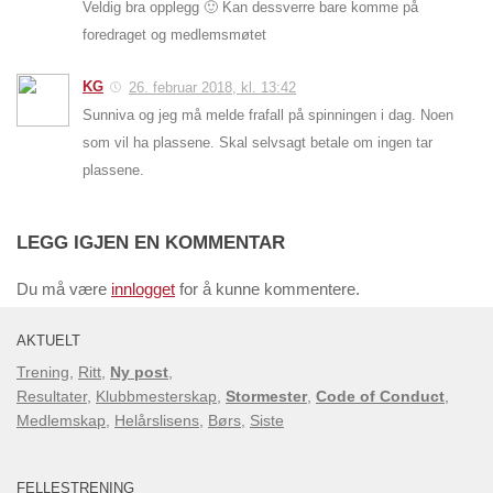
Veldig bra opplegg 🙂 Kan dessverre bare komme på
foredraget og medlemsmøtet
KG
26. februar 2018, kl. 13:42
Sunniva og jeg må melde frafall på spinningen i dag. Noen
som vil ha plassene. Skal selvsagt betale om ingen tar
plassene.
LEGG IGJEN EN KOMMENTAR
Du må være
innlogget
for å kunne kommentere.
AKTUELT
Trening
,
Ritt
,
Ny post
,
Resultater
,
Klubbmesterskap
,
Stormester
,
Code of Conduct
,
Medlemskap
,
Helårslisens
,
Børs
,
Siste
FELLESTRENING