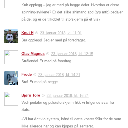
Kult opplegg – jeg er med på begge deler. Hvordan er disse
spinning-syklene? Er det slike shimano spd (typ mtb) pedaler
på de, og er de tilkoblet til storskjerm på et vis?
Knut H
23. januar 2018, kl. 11:01
Bra opplegg! Jeg er med på foredraget.
Olav Magnus
23. januar 2018, kl. 12:15
Strålende! Er med på foredrag.
Frode
23. januar 2018, kl. 14:21
Bra! Er med på begge.
Bjørn Tore
23. januar 2018, kl. 16:24
Vedr pedaler og puls/storskjerm fikk vi følgende svar fra
Sats:
«Vi har Activio system, bånd til dette koster 99kr for de som
ikke allerede har og kan kjøpes på senteret.