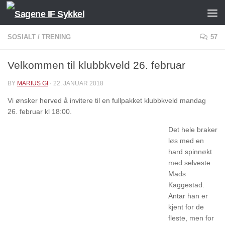
Skip to content
SOSIALT
/
TRENING
57
Velkommen til klubbkveld 26. februar
BY
MARIUS GI
·
22. JANUAR 2018
Vi ønsker herved å invitere til en fullpakket klubbkveld mandag
26. februar kl 18:00.
Det h
ele braker
løs med en
hard spinnøkt
med selveste
Mads
Kaggestad.
Antar han er
kjent for de
fleste, men for