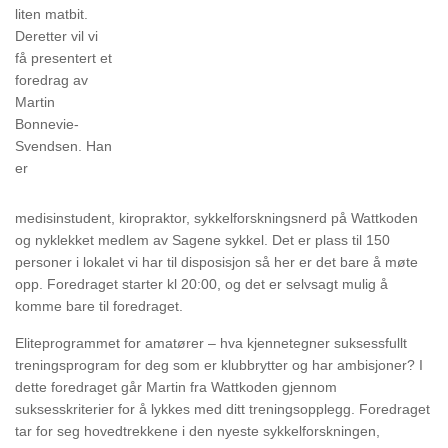
liten matbit.
Deretter vil vi
få presentert et
foredrag av
Martin
Bonnevie-
Svendsen. Han
er
medisinstudent, kiropraktor, sykkelforskningsnerd på Wattkoden
og nyklekket medlem av Sagene sykkel
. Det er plass til 150
personer i lokalet vi har til disposisjon så her er det bare å møte
opp. Foredraget starter kl 20:00, og det er selvsagt mulig å
komme bare til foredraget.
Eliteprogrammet for amatører – hva kjennetegner suksessfullt
treningsprogram for deg som er klubbrytter og har ambisjoner? I
dette foredraget går Martin fra Wattkoden gjennom
suksesskriterier for å lykkes med ditt treningsopplegg. Foredraget
tar for seg hovedtrekkene i den nyeste sykkelforskningen,