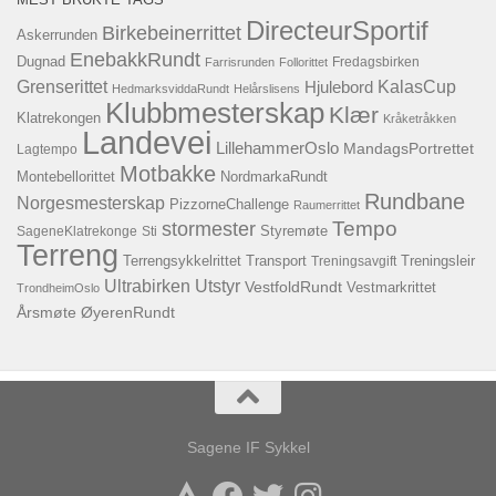
DirecteurSportif
Birkebeinerrittet
Askerrunden
EnebakkRundt
Dugnad
Fredagsbirken
Farrisrunden
Follorittet
KalasCup
Grenserittet
Hjulebord
HedmarksviddaRundt
Helårslisens
Klubbmesterskap
Klær
Klatrekongen
Kråketråkken
Landevei
LillehammerOslo
MandagsPortrettet
Lagtempo
Motbakke
Montebellorittet
NordmarkaRundt
Rundbane
Norgesmesterskap
PizzorneChallenge
Raumerrittet
Tempo
stormester
SageneKlatrekonge
Sti
Styremøte
Terreng
Terrengsykkelrittet
Transport
Treningsavgift
Treningsleir
Ultrabirken
Utstyr
VestfoldRundt
Vestmarkrittet
TrondheimOslo
Årsmøte
ØyerenRundt
Sagene IF Sykkel