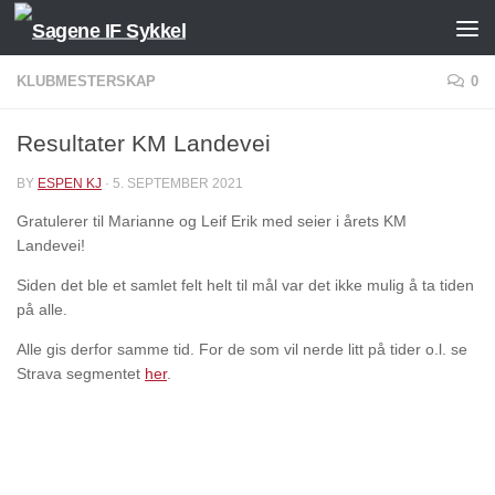
Skip to content
KLUBMESTERSKAP
0
Resultater KM Landevei
BY
ESPEN KJ
·
5. SEPTEMBER 2021
Gratulerer til Marianne og Leif Erik med seier i årets KM
Landevei!
Siden det ble et samlet felt helt til mål var det ikke mulig å ta tiden
på alle.
Alle gis derfor samme tid. For de som vil nerde litt på tider o.l. se
Strava segmentet
her
.