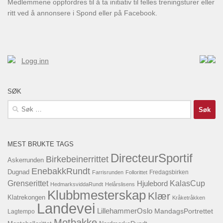
Medlemmene oppfordres til å ta initiativ til felles treningsturer eller
ritt ved å annonsere i Spond eller på Facebook.
Logg inn
SØK
Søk
etter:
MEST BRUKTE TAGS
DirecteurSportif
Birkebeinerrittet
Askerrunden
EnebakkRundt
Dugnad
Fredagsbirken
Farrisrunden
Follorittet
KalasCup
Grenserittet
Hjulebord
HedmarksviddaRundt
Helårslisens
Klubbmesterskap
Klær
Klatrekongen
Kråketråkken
Landevei
LillehammerOslo
MandagsPortrettet
Lagtempo
Motbakke