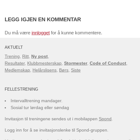
LEGG IGJEN EN KOMMENTAR
Du må være
innlogget
for å kunne kommentere.
AKTUELT
Trening
,
Ritt
,
Ny post
,
Resultater
,
Klubbmesterskap
,
Stormester
,
Code of Conduct
,
Medlemskap
,
Helårslisens
,
Børs
,
Siste
FELLESTRENING
Intervalltrening mandager.
Sosial tur lørdag eller søndag
Invitasjon til treningene sendes ut i mobilappen
Spond
.
Logg inn for å se invitasjonslenke til Spond-gruppen.