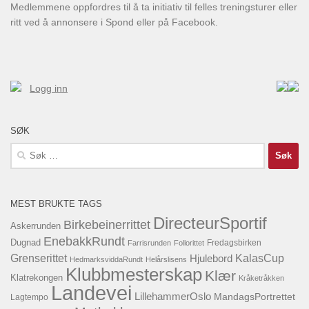
Medlemmene oppfordres til å ta initiativ til felles treningsturer eller
ritt ved å annonsere i Spond eller på Facebook.
Logg inn
SØK
Søk
etter:
MEST BRUKTE TAGS
DirecteurSportif
Birkebeinerrittet
Askerrunden
EnebakkRundt
Dugnad
Fredagsbirken
Farrisrunden
Follorittet
KalasCup
Grenserittet
Hjulebord
HedmarksviddaRundt
Helårslisens
Klubbmesterskap
Klær
Klatrekongen
Kråketråkken
Landevei
LillehammerOslo
MandagsPortrettet
Lagtempo