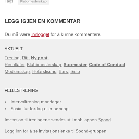
Tags:
Klubbmesterskap
LEGG IGJEN EN KOMMENTAR
Du må være
innlogget
for å kunne kommentere.
AKTUELT
Trening
,
Ritt
,
Ny post
,
Resultater
,
Klubbmesterskap
,
Stormester
,
Code of Conduct
,
Medlemskap
,
Helårslisens
,
Børs
,
Siste
FELLESTRENING
Intervalltrening mandager.
Sosial tur lørdag eller søndag
Invitasjon til treningene sendes ut i mobilappen
Spond
.
Logg inn for å se invitasjonslenke til Spond-gruppen.