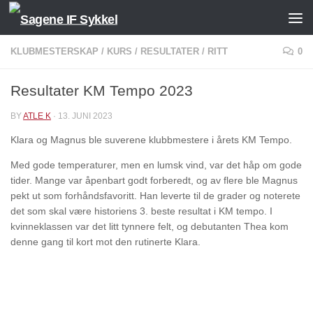
Skip to content
KLUBMESTERSKAP
/
KURS
/
RESULTATER
/
RITT
0
Resultater KM Tempo 2023
BY
ATLE K
·
13. JUNI 2023
Klara og Magnus ble suverene klubbmestere i årets KM Tempo.
Med gode temperaturer, men en lumsk vind, var det håp om gode
tider. Mange var åpenbart godt forberedt, og av flere ble Magnus
pekt ut som forhåndsfavoritt. Han leverte til de grader og noterete
det som skal være historiens 3. beste resultat i KM tempo. I
kvinneklassen var det litt tynnere felt, og debutanten Thea kom
denne gang til kort mot den rutinerte Klara.