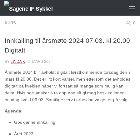
Skip to content
KURS
0
Innkalling til årsmøte 2024 07.03. kl 20.00
Digitalt
BY
LINDA K
·
1. MARS 2024
Årsmøte 2024 blir avholdt digitalt førstkommende torsdag den 7
mars kl 20.00. Det er litt kort varsel, men ettersom det avholdes
digitalt på kvelden håper vi fortsatt så mange som mulig kan
delta. Hvis noe ønsker å ta opp noe så gi meg beskjed innen
onsdag kveld 06.03. Samtlige verv i arbeidsutvalget er på valg.
Agenda
:
Godkjenne innkalling
Året 2023