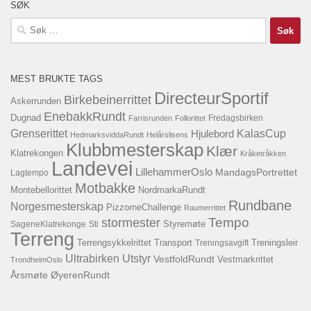
SØK
Søk
etter:
MEST BRUKTE TAGS
DirecteurSportif
Birkebeinerrittet
Askerrunden
EnebakkRundt
Dugnad
Fredagsbirken
Farrisrunden
Follorittet
KalasCup
Grenserittet
Hjulebord
HedmarksviddaRundt
Helårslisens
Klubbmesterskap
Klær
Klatrekongen
Kråketråkken
Landevei
LillehammerOslo
MandagsPortrettet
Lagtempo
Motbakke
Montebellorittet
NordmarkaRundt
Rundbane
Norgesmesterskap
PizzorneChallenge
Raumerrittet
Tempo
stormester
SageneKlatrekonge
Sti
Styremøte
Terreng
Terrengsykkelrittet
Transport
Treningsavgift
Treningsleir
Ultrabirken
Utstyr
VestfoldRundt
Vestmarkrittet
TrondheimOslo
Årsmøte
ØyerenRundt