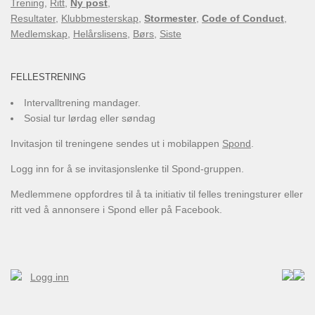
Trening
,
Ritt
,
Ny post
,
Resultater
,
Klubbmesterskap
,
Stormester
,
Code of Conduct
,
Medlemskap
,
Helårslisens
,
Børs
,
Siste
FELLESTRENING
Intervalltrening mandager.
Sosial tur lørdag eller søndag
Invitasjon til treningene sendes ut i mobilappen
Spond
.
Logg inn for å se invitasjonslenke til Spond-gruppen.
Medlemmene oppfordres til å ta initiativ til felles treningsturer eller
ritt ved å annonsere i Spond eller på Facebook.
Logg inn