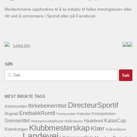
Medlemmene oppfordres til å ta initiativ til felles treningsturer eller
ritt ved å annonsere i Spond eller på Facebook.
Logg inn
SØK
Søk
etter:
MEST BRUKTE TAGS
DirecteurSportif
Birkebeinerrittet
Askerrunden
EnebakkRundt
Dugnad
Fredagsbirken
Farrisrunden
Follorittet
KalasCup
Grenserittet
Hjulebord
HedmarksviddaRundt
Helårslisens
Klubbmesterskap
Klær
Klatrekongen
Kråketråkken
Landevei