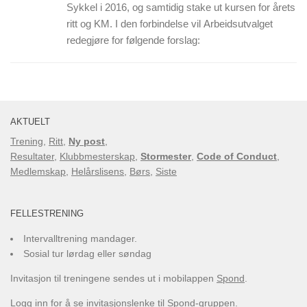
Sykkel i 2016, og samtidig stake ut kursen for årets
ritt og KM. I den forbindelse vil Arbeidsutvalget
redegjøre for følgende forslag:
AKTUELT
Trening
,
Ritt
,
Ny post
,
Resultater
,
Klubbmesterskap
,
Stormester
,
Code of Conduct
,
Medlemskap
,
Helårslisens
,
Børs
,
Siste
FELLESTRENING
Intervalltrening mandager.
Sosial tur lørdag eller søndag
Invitasjon til treningene sendes ut i mobilappen
Spond
.
Logg inn for å se invitasjonslenke til Spond-gruppen.