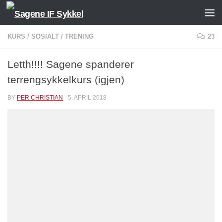
Skip to content
KURS
/
SOSIALT
/
TRENING
23
Letth!!!! Sagene spanderer
terrengsykkelkurs (igjen)
BY
PER CHRISTIAN
·
5. APRIL 2018