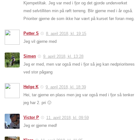
Kjempetiltak. Jeg var med i fjor og det gjorde underverket
med selvtilliten min på røft terreng. Blir gjerne med i år også.
Prioriter gjerne de som ikke har vært på kurset før foran meg.
Petter S
8. april 2018, kl. 19:15
Jeg vil gjerne med
Simen
9. april 2018, kl. 13:28
Jeg er med, men var også med i fjor så jeg kan nedprioriteres
ved stor pågang
Helge K
9. april 2018, kl. 18:39
Hei, tar gjerne en plass men jeg var også med i fjor så tenker
jeg har 2. pri 🙂
Victor P
11. april 2018, kl. 09:59
Jeg er gjerne med!