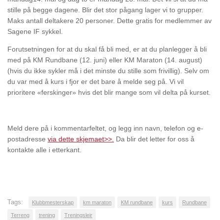
stille på begge dagene. Blir det stor pågang lager vi to grupper.
Maks antall deltakere 20 personer. Dette gratis for medlemmer av
Sagene IF sykkel.
Forutsetningen for at du skal få bli med, er at du planlegger å bli
med på KM Rundbane (12. juni) eller KM Maraton (14. august)
(hvis du ikke sykler må i det minste du stille som frivillig). Selv om
du var med å kurs i fjor er det bare å melde seg på. Vi vil
prioritere «ferskinger» hvis det blir mange som vil delta på kurset.
Meld dere på i kommentarfeltet, og legg inn navn, telefon og e-
postadresse
via dette skjemaet>>.
Da blir det letter for oss å
kontakte alle i etterkant.
Tags:
Klubbmesterskap
km maraton
KM rundbane
kurs
Rundbane
Terreng
trening
Treningsleir