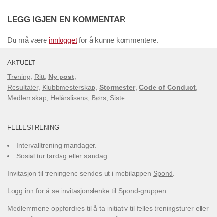
LEGG IGJEN EN KOMMENTAR
Du må være
innlogget
for å kunne kommentere.
AKTUELT
Trening
,
Ritt
,
Ny post
,
Resultater
,
Klubbmesterskap
,
Stormester
,
Code of Conduct
,
Medlemskap
,
Helårslisens
,
Børs
,
Siste
FELLESTRENING
Intervalltrening mandager.
Sosial tur lørdag eller søndag
Invitasjon til treningene sendes ut i mobilappen
Spond
.
Logg inn for å se invitasjonslenke til Spond-gruppen.
Medlemmene oppfordres til å ta initiativ til felles treningsturer eller