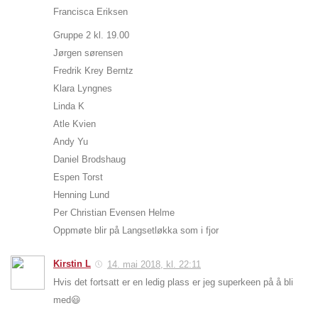
Francisca Eriksen
Gruppe 2 kl. 19.00
Jørgen sørensen
Fredrik Krey Berntz
Klara Lyngnes
Linda K
Atle Kvien
Andy Yu
Daniel Brodshaug
Espen Torst
Henning Lund
Per Christian Evensen Helme
Oppmøte blir på Langsetløkka som i fjor
Kirstin L
14. mai 2018, kl. 22:11
Hvis det fortsatt er en ledig plass er jeg superkeen på å bli
med😃