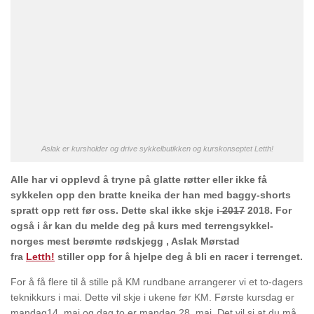
Aslak er kursholder og drive sykkelbutikken og kurskonseptet Letth!
Alle har vi opplevd å tryne på glatte røtter eller ikke få
sykkelen opp den bratte kneika der han med baggy-shorts
spratt opp rett før oss. Dette skal ikke skje i
2017
2018. For
også i år kan du melde deg på kurs med terrengsykkel-
norges mest berømte rødskjegg , Aslak Mørstad
fra
Letth!
stiller opp for å hjelpe deg å bli en racer i terrenget.
For å få flere til å stille på KM rundbane arrangerer vi et to-dagers
teknikkurs i mai. Dette vil skje i ukene før KM. Første kursdag er
mandag14. mai og dag to er mandag 28. mai. Det vil si at du må