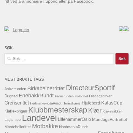
ritt ved å annonsere i Spond eller på Facebook.
Logg inn
SØK
Søk
etter:
MEST BRUKTE TAGS
DirecteurSportif
Birkebeinerrittet
Askerrunden
EnebakkRundt
Dugnad
Fredagsbirken
Farrisrunden
Follorittet
KalasCup
Grenserittet
Hjulebord
HedmarksviddaRundt
Helårslisens
Klubbmesterskap
Klær
Klatrekongen
Kråketråkken
Landevei
LillehammerOslo
MandagsPortrettet
Lagtempo
Motbakke
Montebellorittet
NordmarkaRundt