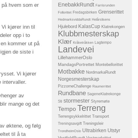
EnebakkRundt
ll på hvem som er
Farrisrunden
Grenserittet
Fredagsbirken
Follorittet
HedmarksviddaRundt
Helårslisens
KalasCup
i kjører inn til
Hjulebord
Klatrekongen
Klubbmesterskap
eler opp i to
Klær
Lagtempo
ør en kommer ut på
Kråketråkken
Landevei
gjen de siste i
LillehammerOslo
MandagsPortrettet
Montebellorittet
Motbakke
NordmarkaRundt
rysset. Vi kjører
Norgesmesterskap
 intervaller.
PizzorneChallenge
Raumerrittet
Rundbane
SageneKlatrekonge
avhenger av
stormester
Sti
Styremøte
blir mange og det
Terreng
Tempo
Terrengsykkelrittet
Transport
Treningsavgift
Treningsleir
av øktene, og følg
Ultrabirken
Utstyr
TrondheimOslo
tet til å ta
VestfoldRundt
Vestmarkrittet