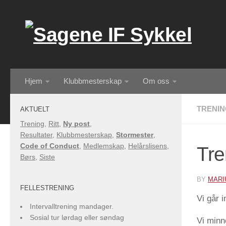
Skip to content
Hjem
Klubbmesterskap
Om oss
TRENI
AKTUELT
Trening
,
Ritt
,
Ny post
,
Resultater
,
Klubbmesterskap
,
Stormester
,
Code of Conduct
,
Medlemskap
,
Helårslisens
,
Tre
Børs
,
Siste
BY
MARI
FELLESTRENING
Vi går 
Intervalltrening mandager.
Sosial tur lørdag eller søndag
Vi minn