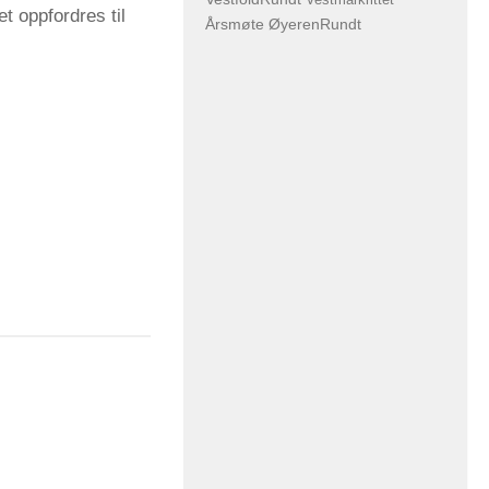
t oppfordres til
Årsmøte
ØyerenRundt