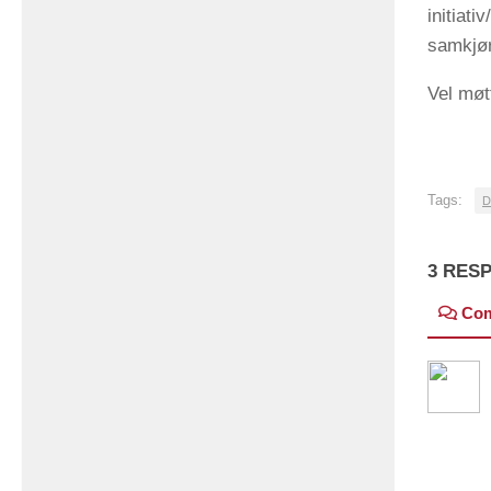
initiati
samkjøri
Vel møt
Tags:
D
3 RES
Co