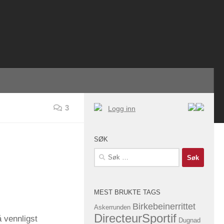
3
Logg inn
SØK
Søk
etter:
MEST BRUKTE TAGS
Birkebeinerrittet
Askerrunden
DirecteurSportif
 vennligst
Dugnad