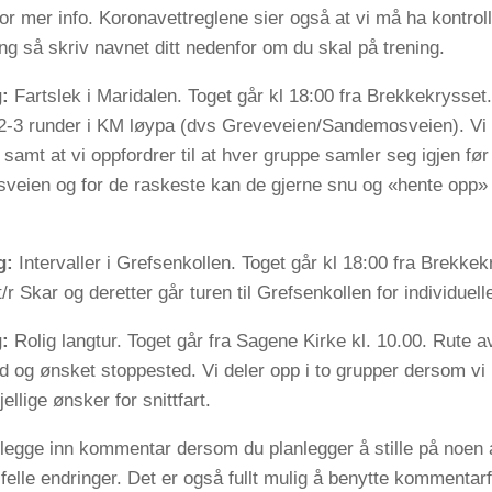
or mer info. Koronavettreglene sier også at vi må ha kontro
ing så skriv navnet ditt nedenfor om du skal på trening.
:
Fartslek i Maridalen. Toget går kl 18:00 fra Brekkekrysset. V
2-3 runder i KM løypa (dvs Greveveien/Sandemosveien). Vi d
 samt at vi oppfordrer til at hver gruppe samler seg igjen f
sveien og for de raskeste kan de gjerne snu og «hente opp» i
.
g:
Intervaller i Grefsenkollen. Toget går kl 18:00 fra Brekkek
/r Skar og deretter går turen til Grefsenkollen for individuelle
:
Rolig langtur. Toget går fra Sagene Kirke kl. 10.00. Rute 
d og ønsket stoppested. Vi deler opp i to grupper dersom vi 
jellige ønsker for snittfart.
legge inn kommentar dersom du planlegger å stille på noen 
lfelle endringer. Det er også fullt mulig å benytte kommentarfel