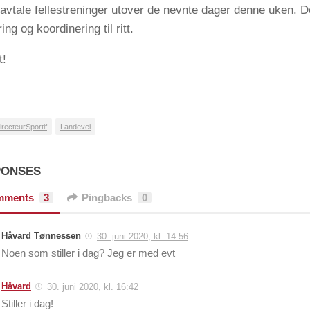
v/avtale fellestreninger utover de nevnte dager denne uken. De
ng og koordinering til ritt.
t!
irecteurSportif
Landevei
PONSES
mments
3
Pingbacks
0
Håvard Tønnessen
30. juni 2020, kl. 14:56
Noen som stiller i dag? Jeg er med evt
Håvard
30. juni 2020, kl. 16:42
Stiller i dag!