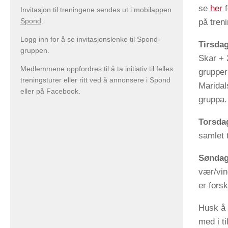
se
her
f
Invitasjon til treningene sendes ut i mobilappen
Spond
.
på tren
Logg inn for å se invitasjonslenke til Spond-
Tirsdag
gruppen.
Skar + 
Medlemmene oppfordres til å ta initiativ til felles
grupper
treningsturer eller ritt ved å annonsere i Spond
Maridal
eller på Facebook.
gruppa
Torsda
samlet t
Søndag
vær/vin
er forsk
Husk å 
med i ti