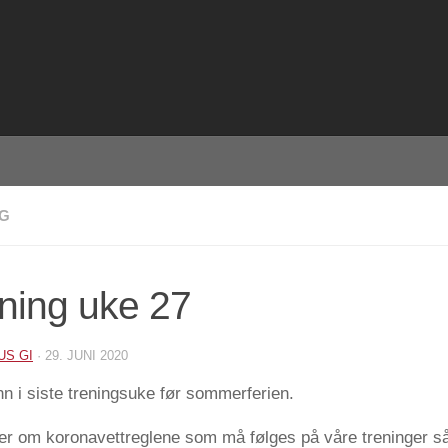
NG
ning uke 27
US GI
·
29. JUNI 2020
inn i siste treningsuke før sommerferien.
er om koronavettreglene som må følges på våre treninger så